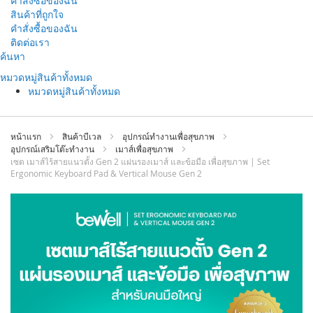
คำสั่งซื้อของฉัน
สินค้าที่ถูกใจ
คำสั่งซื้อของฉัน
ติดต่อเรา
ข้าม
ค้นหา
ไป
หมวดหมู่สินค้าทั้งหมด
ที่
หมวดหมู่สินค้าทั้งหมด
เนื้อหา
หน้าแรก
สินค้าบีเวล
อุปกรณ์ทำงานเพื่อสุขภาพ
อุปกรณ์เสริมโต๊ะทำงาน
เมาส์เพื่อสุขภาพ
เซต เมาส์ไร้สายแนวตั้ง Gen 2 แผ่นรองเมาส์ และข้อมือ เพื่อสุขภาพ | Set
Ergonomic Keyboard Pad & Vertical Mouse Gen 2
ข้าม
ไป
ที่
ส่วน
ท้าย
ของ
แกล
เลอ
รี