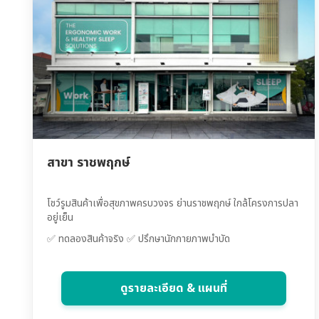
สาขา ราชพฤกษ์
โชว์รูมสินค้าเพื่อสุขภาพครบวงจร ย่านราชพฤกษ์ ใกล้โครงการปลา
อยู่เย็น
✅ ทดลองสินค้าจริง ✅ ปรึกษานักกายภาพบำบัด