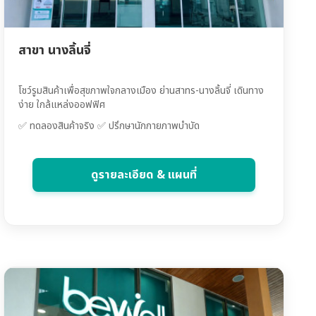
สาขา นางลิ้นจี่
โชว์รูมสินค้าเพื่อสุขภาพใจกลางเมือง ย่านสาทร-นางลิ้นจี่ เดินทาง
ง่าย ใกล้แหล่งออฟฟิศ
✅ ทดลองสินค้าจริง ✅ ปรึกษานักกายภาพบำบัด