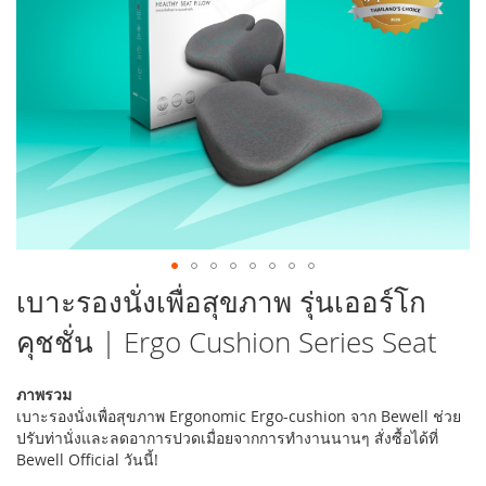
รูปภาพ
ข้าม
เบาะรองนั่งเพื่อสุขภาพ รุ่นเออร์โก
ไป
คุชชั่น | Ergo Cushion Series Seat
ที่
ส่วน
เริ่ม
ภาพรวม
ต้น
เบาะรองนั่งเพื่อสุขภาพ Ergonomic Ergo-cushion จาก Bewell ช่วย
ของ
ปรับท่านั่งและลดอาการปวดเมื่อยจากการทำงานนานๆ สั่งซื้อได้ที่
แกล
Bewell Official วันนี้!
เลอ