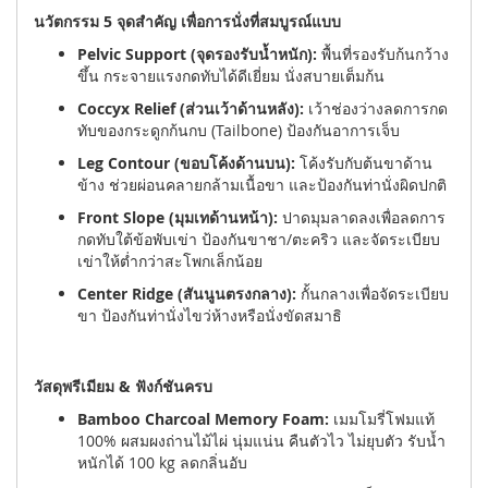
นวัตกรรม 5 จุดสำคัญ เพื่อการนั่งที่สมบูรณ์แบบ
Pelvic Support (จุดรองรับน้ำหนัก):
พื้นที่รองรับก้นกว้าง
ขึ้น กระจายแรงกดทับได้ดีเยี่ยม นั่งสบายเต็มก้น
Coccyx Relief (ส่วนเว้าด้านหลัง):
เว้าช่องว่างลดการกด
ทับของกระดูกก้นกบ (Tailbone) ป้องกันอาการเจ็บ
Leg Contour (ขอบโค้งด้านบน):
โค้งรับกับต้นขาด้าน
ข้าง ช่วยผ่อนคลายกล้ามเนื้อขา และป้องกันท่านั่งผิดปกติ
Front Slope (มุมเทด้านหน้า):
ปาดมุมลาดลงเพื่อลดการ
กดทับใต้ข้อพับเข่า ป้องกันขาชา/ตะคริว และจัดระเบียบ
เข่าให้ต่ำกว่าสะโพกเล็กน้อย
Center Ridge (สันนูนตรงกลาง):
กั้นกลางเพื่อจัดระเบียบ
ขา ป้องกันท่านั่งไขว่ห้างหรือนั่งขัดสมาธิ
วัสดุพรีเมียม & ฟังก์ชันครบ
Bamboo Charcoal Memory Foam:
เมมโมรี่โฟมแท้
100% ผสมผงถ่านไม้ไผ่ นุ่มแน่น คืนตัวไว ไม่ยุบตัว รับน้ำ
หนักได้ 100 kg ลดกลิ่นอับ