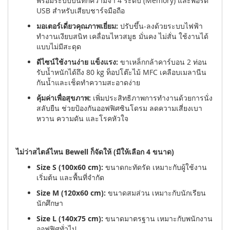
พร้อมระบบบันทึกความจำ 4 ระดับ (Memory) และพอร์ต
USB สำหรับเสียบชาร์จมือถือ
มอเตอร์เดี่ยวคุณภาพเยี่ยม:
ปรับขึ้น-ลงด้วยระบบไฟฟ้า
ทำงานเงียบสนิท เคลื่อนไหวสมูธ มั่นคง ไม่สั่น ใช้งานได้
แบบไม่มีสะดุด
ดีไซน์ใช้งานง่าย แข็งแรง:
ขาเหล็กกล้าคาร์บอน 2 ท่อน
รับน้ำหนักได้ถึง 80 kg ท็อปโต๊ะไม้ MFC เคลือบเมลานีน
กันน้ำและเช็ดทำความสะอาดง่าย
คุ้มค่าเพื่อสุขภาพ:
เพิ่มประสิทธิภาพการทำงานด้วยการนั่ง
สลับยืน ช่วยป้องกันออฟฟิศซินโดรม ลดความเสี่ยงเบา
หวาน ความดัน และโรคหัวใจ
ไม่ว่าสไตล์ไหน Bewell ก็จัดให้ (มีให้เลือก 4 ขนาด)
Size S (100x60 cm):
ขนาดกะทัดรัด เหมาะกับผู้ใช้งาน
เริ่มต้น และพื้นที่จำกัด
Size M (120x60 cm):
ขนาดสมส่วน เหมาะกับนักเรียน
นักศึกษา
Size L (140x75 cm):
ขนาดมาตรฐาน เหมาะกับพนักงาน
ออฟฟิศทั่วไป