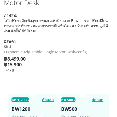
Motor Desk
เริ่ม
ต้น
ของ
ภาพรวม
แกล
โต๊ะปรับระดับเพื่อสุขภาพมอเตอร์เดี่ยวจาก Bewell ช่วยปรับเปลี่ยน
เลอ
ท่าทางการทำงาน ลดอาการออฟฟิศซินโดรม ปรับระดับความสูงได้
รี
ง่าย สั่งซื้อได้ที่นี่เลย!
รูปภาพ
มีสินค้า
SKU
Ergonomic Adjustable Single Motor Desk-config
฿8,499.00
฿15,900
-47%
คัดลอก
คัดลอก
ลด 1,200.-
ลด 500.-
ลด 
BW1200
BW500
B