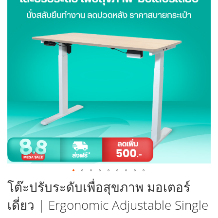
ท้าย
ของ
แกล
เลอ
รี
รูปภาพ
ข้าม
โต๊ะปรับระดับเพื่อสุขภาพ มอเตอร์
ไป
เดี่ยว | Ergonomic Adjustable Single
ที่
ส่วน