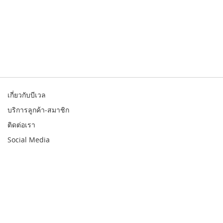
เกี่ยวกับบีเวล
บริการลูกค้า-สมาชิก
ติดต่อเรา
Social Media
© 2026 Bewell. All rights reserved
สินค้า
สาขา
รับประกัน
บัญชี
เมนู