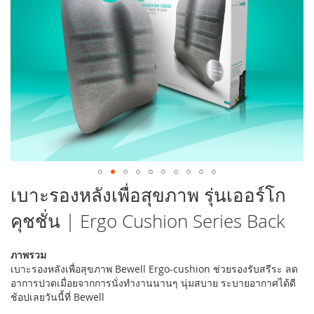
รูปภาพ
ข้าม
เบาะรองหลังเพื่อสุขภาพ รุ่นเออร์โก
ไป
คุชชั่น | Ergo Cushion Series Back
ที่
ส่วน
เริ่ม
ภาพรวม
ต้น
เบาะรองหลังเพื่อสุขภาพ Bewell Ergo-cushion ช่วยรองรับสรีระ ลด
ของ
อาการปวดเมื่อยจากการนั่งทำงานนานๆ นุ่มสบาย ระบายอากาศได้ดี
แกล
ช้อปเลยวันนี้ที่ Bewell
เลอ