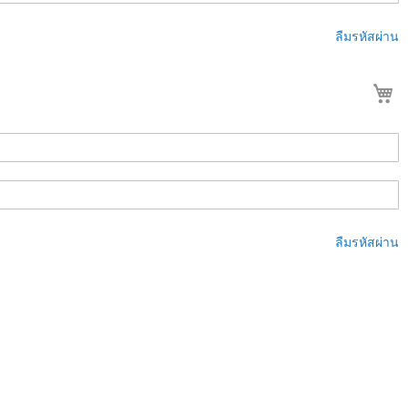
ลืมรหัสผ่าน
ต
ลืมรหัสผ่าน