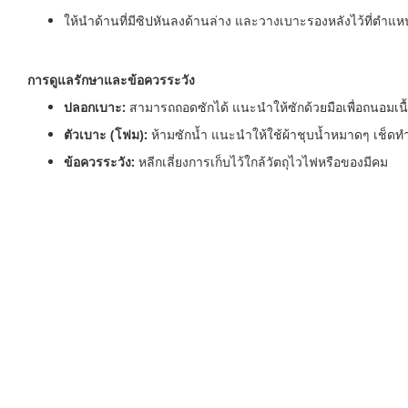
ให้นำด้านที่มีซิปหันลงด้านล่าง และวางเบาะรองหลังไว้ที่ตำแห
การดูแลรักษาและข้อควรระวัง
ปลอกเบาะ:
สามารถถอดซักได้ แนะนำให้ซักด้วยมือเพื่อถนอมเนื้
ตัวเบาะ (โฟม):
ห้ามซักน้ำ แนะนำให้ใช้ผ้าชุบน้ำหมาดๆ เช็
ข้อควรระวัง:
หลีกเลี่ยงการเก็บไว้ใกล้วัตถุไวไฟหรือของมีคม