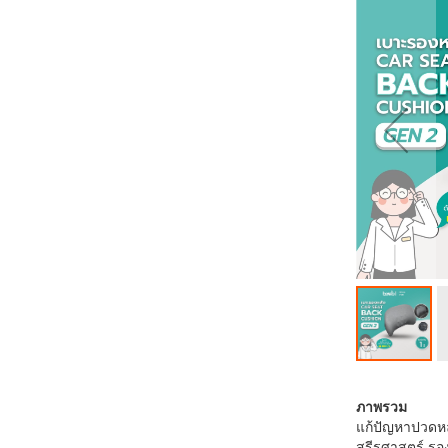
ส่วน
ท้าย
ของ
แกล
เลอ
รี
รูปภาพ
ข้าม
ไป
ภาพรวม
ที่
แก้ปัญหาปวดหล
ส่วน
สรีรศาสตร์ รองร