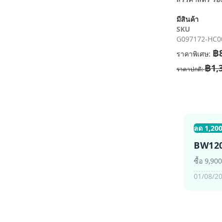
เริ่ม
ต้น
มีสินค้า
ของ
SKU
แกล
G097172-HC0
เลอ
฿
รี
ราคาพิเศษ
รูปภาพ
฿1,
ราคาปกติ
ลด 1,200
BW12
ซื้อ 9,90
01/08/20