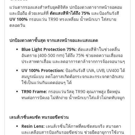
แว่นตากรองแสงสำหรับยุคดิจิทัล ปกป้องดวงตาจากหน้าจอคอม
และมือถือ ด้วยเลนส์ที่
ตัดแสงสีฟ้าได้ถึง 75%
และป้องกันรังสี
UV 100%
กรอบแว่น TR90 ทรงเหลี่ยม น้ำหนักเบา ใส่สบาย
ตลอดวัน
ปกป้องดวงตาขั้นสุด จากแสงหน้าจอและแสงแดด
Blue Light Protection 75%:
ตัดแสงสีฟ้าในช่วงคลื่น
อันตราย (400-500 nm) ได้ถึง 75% ช่วยลดความเสี่ยงจอ
ประสาทตาเสื่อม และลดอาการตาล้าจากการจ้องจอนานๆ
UV 100% Protection:
ป้องกันรังสี UVA, UVB, UV400 ได้
สมบูรณ์แบบ ลดโอกาสเกิดต้อกระจกและกระจกตาอักเสบ
ใช้เป็นแว่นกันแดดอ่อนๆ ได้
TR90 Frame:
กรอบแว่นวัสดุ TR90 คุณภาพสูง ยืดหยุ่น
ทนต่อการบิดงอ ไม่หักง่าย น้ำหนักเบาใส่แล้วไม่กดทับจมูก
เลนส์เรซิ่นคมชัด ทนรอยขีดข่วน
Resin Lens:
เลนส์เรซิ่นให้ภาพที่คมชัดสมจริง สบายตา
และเคลือบสารป้องกันรอยขีดข่วน ช่วยยืดอายุการใช้งาน