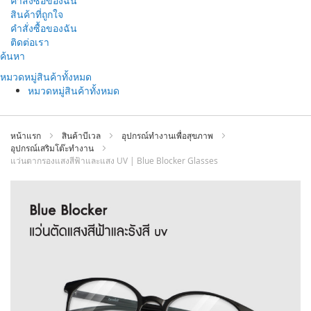
คำสั่งซื้อของฉัน
สินค้าที่ถูกใจ
คำสั่งซื้อของฉัน
ติดต่อเรา
ข้าม
ค้นหา
ไป
หมวดหมู่สินค้าทั้งหมด
ที่
หมวดหมู่สินค้าทั้งหมด
เนื้อหา
หน้าแรก
สินค้าบีเวล
อุปกรณ์ทำงานเพื่อสุขภาพ
อุปกรณ์เสริมโต๊ะทำงาน
แว่นตากรองแสงสีฟ้าและแสง UV | Blue Blocker Glasses
ข้าม
ไป
ที่
ส่วน
ท้าย
ของ
แกล
เลอ
รี