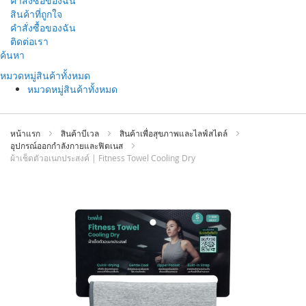
คำสั่งซื้อของฉัน
สินค้าที่ถูกใจ
คำสั่งซื้อของฉัน
ติดต่อเรา
ข้าม
ค้นหา
ไป
หมวดหมู่สินค้าทั้งหมด
ที่
หมวดหมู่สินค้าทั้งหมด
เนื้อหา
หน้าแรก
สินค้าบีเวล
สินค้าเพื่อสุขภาพและไลฟ์สไตล์
อุปกรณ์ออกกำลังกายและฟิตเนส
ผ้าเช็ดตัวอเนกประสงค์ | Fitness Towel Cooling Dry
ข้าม
ไป
ที่
ส่วน
ท้าย
ของ
แกล
เลอ
รี