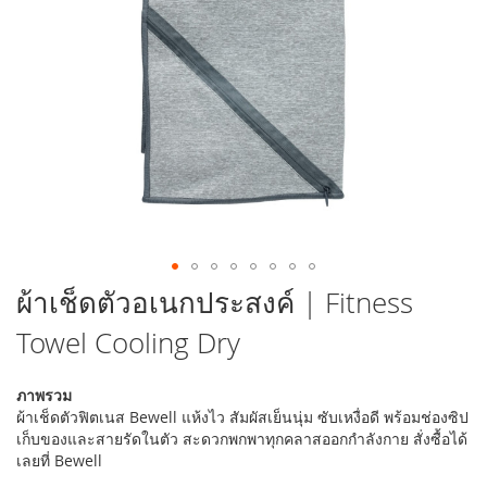
รูปภาพ
ข้าม
ผ้าเช็ดตัวอเนกประสงค์ | Fitness
ไป
Towel Cooling Dry
ที่
ส่วน
เริ่ม
ภาพรวม
ต้น
ผ้าเช็ดตัวฟิตเนส Bewell แห้งไว สัมผัสเย็นนุ่ม ซับเหงื่อดี พร้อมช่องซิป
ของ
เก็บของและสายรัดในตัว สะดวกพกพาทุกคลาสออกกำลังกาย สั่งซื้อได้
แกล
เลยที่ Bewell
เลอ