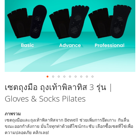
รูปภาพ
ข้าม
เซตถุงมือ ถุงเท้าพิลาทิส 3 รุ่น |
ไป
Gloves & Socks Pilates
ที่
ส่วน
เริ่ม
ภาพรวม
ต้น
เซตถุงมือและถุงเท้าพิลาทิสจาก Bewell ช่วยเพิ่มการยึดเกาะ กันลื่น
ของ
ขณะออกกำลังกาย มั่นใจทุกท่าด้วยดีไซน์กระชับ เลือกซื้อเซตที่ใช่เพื่อ
แกล
ความปลอดภัย คลิกเลย!
เลอ