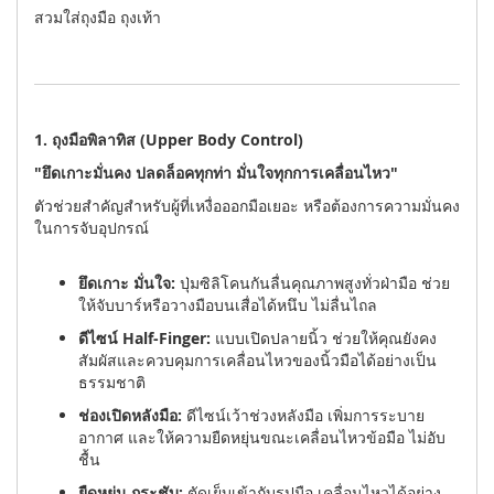
สวมใส่ถุงมือ ถุงเท้า
1. ถุงมือพิลาทิส (Upper Body Control)
"ยึดเกาะมั่นคง ปลดล็อคทุกท่า มั่นใจทุกการเคลื่อนไหว"
ตัวช่วยสำคัญสำหรับผู้ที่เหงื่อออกมือเยอะ หรือต้องการความมั่นคง
ในการจับอุปกรณ์
ยึดเกาะ มั่นใจ:
ปุ่มซิลิโคนกันลื่นคุณภาพสูงทั่วฝ่ามือ ช่วย
ให้จับบาร์หรือวางมือบนเสื่อได้หนึบ ไม่ลื่นไถล
ดีไซน์ Half-Finger:
แบบเปิดปลายนิ้ว ช่วยให้คุณยังคง
สัมผัสและควบคุมการเคลื่อนไหวของนิ้วมือได้อย่างเป็น
ธรรมชาติ
ช่องเปิดหลังมือ:
ดีไซน์เว้าช่วงหลังมือ เพิ่มการระบาย
อากาศ และให้ความยืดหยุ่นขณะเคลื่อนไหวข้อมือ ไม่อับ
ชื้น
ยืดหยุ่น กระชับ:
ตัดเย็บเข้ากับรูปมือ เคลื่อนไหวได้อย่าง