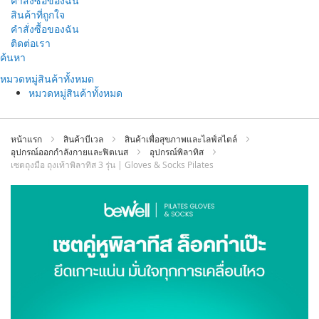
คำสั่งซื้อของฉัน
สินค้าที่ถูกใจ
คำสั่งซื้อของฉัน
ติดต่อเรา
ข้าม
ค้นหา
ไป
หมวดหมู่สินค้าทั้งหมด
ที่
หมวดหมู่สินค้าทั้งหมด
เนื้อหา
หน้าแรก
สินค้าบีเวล
สินค้าเพื่อสุขภาพและไลฟ์สไตล์
อุปกรณ์ออกกำลังกายและฟิตเนส
อุปกรณ์พิลาทิส
เซตถุงมือ ถุงเท้าพิลาทิส 3 รุ่น | Gloves & Socks Pilates
ข้าม
ไป
ที่
ส่วน
ท้าย
ของ
แกล
เลอ
รี