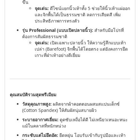
ขึ้น
จุดเด่น:
ดีไซน์แยกนิ้วเท้าทั้ง 5 ช่วยให้นิ้วเท้าแผ่ออก
และจิกพื้นได้เป็นธรรมชาติ ลดการเสียดสี เพิ่ม
ประสิทธิภาพการทรงตัว
รุ่น Professional (แบบเปิดปลายนิ้ว):
สำหรับมือโปรที่
ต้องการสัมผัสธรรมชาติ
จุดเด่น:
เปิดเฉพาะปลายนิ้ว ให้ความรู้สึกแบบเท้า
เปล่า (Barefoot) จิกพื้นได้โดยตรง แต่ยังคงการยึด
เกาะที่ฝ่าเท้าอย่างดีเยี่ยม
คุณสมบัติรวมสุดพรีเมียม
วัสดุคุณภาพสูง:
ผลิตจากผ้าคอตตอนผสมสแปนเด็กซ์
(Cotton Spandex) ให้สัมผัสนุ่มสบายผิว
ระบายอากาศเยี่ยม:
ดูดซับเหงื่อได้ดี ไม่เหนียวเหนอะหนะ
แม้ในคลาสที่หนักหน่วง
กระชับแต่ไม่อึดอัด:
ยืดหยุ่น โอบรับเข้ากับรูปมือและเท้า