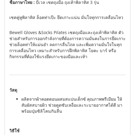
ชื่อภาษาไทย :
บีเวล เซตถุงมือ ถุงเท้าพิลาทิส 3 รุ่น
เซตคู่หูพิลาทิส ล็อคท่าเป๊ะ ยึดเกาะแน่น มั่นใจทุกการเคลื่อนไหว
Bewell Gloves &Socks Pilates เซตถุงมือและถุงเท้าพิลาทิส ตัว
ช่วยสำหรับการออกกำลังกายที่ต้องการความมั่นคงในการยึดเกาะ
ช่วยล็อคท่าให้แม่นยำ ลดการลื่นไถล และเพิ่มความมั่นใจในทุก
การเคลื่อนไหว เหมาะสำหรับการฝึกพิลาทิส โยคะ บาร์ หรือ
กิจกรรมที่ต้องใช้แรงยึดเกาะของมือและเท้า
วัสดุ
ผลิตจากผ้าคอตตอนผสมสแปนเด็กซ์ คุณภาพพรีเมียม ให้
สัมผัสสบายผิว ช่วยดูดซับเหงื่อและระบายอากาศได้ดี มา
พร้อมปุ่มซิลิโคนกันลื่น
วิธีใช้