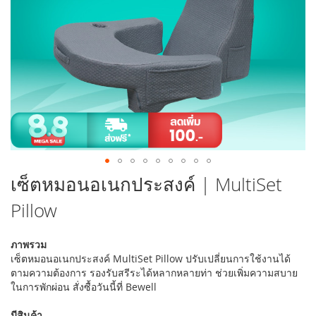
ข้าม
เซ็ตหมอนอเนกประสงค์ | MultiSet
ไป
Pillow
ที่
ส่วน
เริ่ม
ภาพรวม
ต้น
เซ็ตหมอนอเนกประสงค์ MultiSet Pillow ปรับเปลี่ยนการใช้งานได้
ของ
ตามความต้องการ รองรับสรีระได้หลากหลายท่า ช่วยเพิ่มความสบาย
แกล
ในการพักผ่อน สั่งซื้อวันนี้ที่ Bewell
เลอ
รี
มีสินค้า