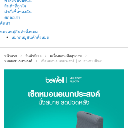
คำสั่งซื้อของฉัน
สินค้าที่ถูกใจ
คำสั่งซื้อของฉัน
ติดต่อเรา
ข้าม
ค้นหา
ไป
หมวดหมู่สินค้าทั้งหมด
ที่
หมวดหมู่สินค้าทั้งหมด
เนื้อหา
หน้าแรก
สินค้าบีเวล
เครื่องนอนเพื่อสุขภาพ
หมอนอเนกประสงค์
เซ็ตหมอนอเนกประสงค์ | MultiSet Pillow
ข้าม
ไป
ที่
ส่วน
ท้าย
ของ
แกล
เลอ
รี
รูปภาพ