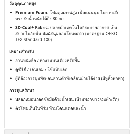
วัสดุคุณภาพสูง
Premium Foam:
โฟมคุณภาพสูง เนื้อแน่นนุ่ม ไม่ยวบเสีย
ทรง รับน้ำหนักได้ถึง 80 กก.
3D-Cool+ Fabric:
ปลอกผ้าเทคโนโลยีระบายอากาศ เย็น
สบายไม่อับชื้น สัมผัสนุ่มอ่อนโยนต่อผิว (มาตรฐาน OEKO-
TEX Standard 100)
เหมาะสำหรับ
อ่านหนังสือ / ทำงานบนเตียงหรือพื้น
ดูซีรีส์ / เล่นเกม / ใช้แท็บเล็ต
ผู้ที่ต้องการมุมพักผ่อนส่วนตัวที่เคลื่อนย้ายได้ง่าย (มีหูหิ้วพกพา)
การดูแลรักษา
ปลอกหมอนถอดซักมือด้วยน้ำเย็น (ห้ามฟอกขาว/อบผ้า/รีด)
ตัวโฟมเก็บในที่ร่ม ห้ามโดนแดดและน้ำ