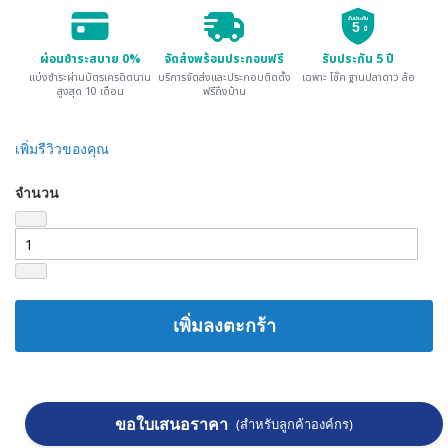
รับประกัน
5
ปี
ผ่อนชำระสบาย 0%
จัดส่งพร้อมประกอบฟรี
รับประกัน 5 ปี
แบ่งชำระผ่านบัตรเครดิตนาน
บริการจัดส่งและประกอบติดตั้ง
เฉพาะ โช๊ค ฐานปลาดาว ล้อ
สูงสุด 10 เดือน
ฟรีถึงบ้าน
เพิ่มรีวิวของคุณ
จำนวน
เพิ่มลงตะกร้า
ขอใบเสนอราคา
(สำหรับลูกค้าองค์กร)