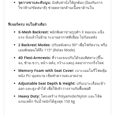
จุดวางขาและสันนูน:
บังคับท่านั่งให้ถูกต้อง (ป้องกันการ
ไขว่ห้าง/ขัดสมาธิ) ช่วยคลายกล้ามเนื้อขาด้านใน
ฟีเจอร์ครบ จบในตัวเดียว
X-Mesh Backrest:
พนักพิงตาข่ายรูปตัว X ทอแน่น แข็ง
แรง นั่งแล้วไม่ย้วย ระบายอากาศดีเยี่ยม ไม่ร้อนหลัง
2 Backrest Modes:
ปรับหลังตรง 90° เพื่อโฟกัสงาน หรือ
เอนพักผ่อนได้ถึง 115° (Relax Mode)
4D Flexi-Armrests:
ที่วางแขนปรับได้รอบทิศทาง (ขึ้น-
ลง, ซ้าย-ขวา, หน้า-หลัง, กว้าง-แคบ) ลดอาการเกร็งไหล่
Memory Foam with Seat Cover:
เบาะเมมโมรี่โฟมหุ้ม
หนัง PU นุ่มสบาย เช็ดทำความสะอาดง่าย
Adjustable Seat Depth & Height:
ปรับเบาะเลื่อนเข้า-
ออก และสูง-ต่ำได้ เพื่อให้เท้าวางราบกับพื้นพอดี
Heavy Duty:
โครงสร้าง Polyamide/Nylon และโช้ค
แกนเหล็ก รับน้ำหนักได้สูงสุด 150 kg