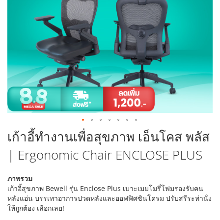
รูปภาพ
ข้าม
เก้าอี้ทำงานเพื่อสุขภาพ เอ็นโคส พลัส
ไป
| Ergonomic Chair ENCLOSE PLUS
ที่
ส่วน
เริ่ม
ภาพรวม
ต้น
เก้าอี้สุขภาพ Bewell รุ่น Enclose Plus เบาะเมมโมรี่โฟมรองรับคน
ของ
หลังแอ่น บรรเทาอาการปวดหลังและออฟฟิศซินโดรม ปรับสรีระท่านั่ง
แกล
ให้ถูกต้อง เลือกเลย!
เลอ