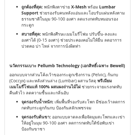
ถูกต้องที่สุด:
พนักพิงตาข่าย
X-Mesh
พร้อม
Lumbar
Support
ช่วยรองรับคนหลังแอ่นและโอบรับแผ่นหลังตาม
ธรรมชาติในมุม 90-100 องศา ลดแรงกดทับหมอนรอง
กระดูก
สบายที่สุด:
พนักพิงศีรษะเมมโมรี่โฟม ปรับขึ้น-ลงและ
องศาได้ (0-15 องศา) ช่วยประคองคอไม่ให้ยื่น ลดอาการ
ปวดคอ บ่า ไหล่ จากการนั่งผิดท่า
นวัตกรรมเบาะ Pellumb Technology (เอกสิทธิ์เฉพาะ Bewell)
ออกแบบจากส่วนโค้งเว้าของกระดูกเชิงกราน (Pelvic), ก้นกบ
(Coccyx) และหลังส่วนล่าง (Lumbar) ผสานวัสดุ
พรีเมียม
เมมโมรี่โฟมแท้ 100% ผสมผงถ่านไม้ไผ่
ช่วยกระจายแรงกดทับ
คืนตัวไว ลดความชื้นและกลิ่นอับ
จุดรองรับน้ำหนัก:
เพิ่มพื้นที่รองรับสะโพก มีช่องเว้าลดการ
กดทับกระดูกก้นกบ ป้องกันสลักเพชรจม
จุดรองรับต้นขา:
ออกแบบลาดลงเพื่อจัดมุมสะโพกและเข่า
ให้อยู่ในมุม 90-100 องศา ลดการกดทับใต้ข้อพับเข่า
ป้องกันขาชา