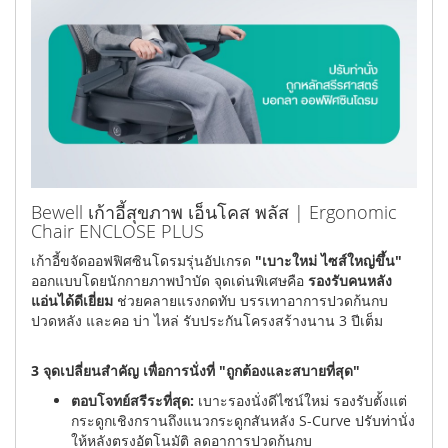
Bewell เก้าอี้สุขภาพ เอ็นโคส พลัส | Ergonomic
Chair ENCLOSE PLUS
เก้าอี้ขจัดออฟฟิศซินโดรมรุ่นอัปเกรด
"เบาะใหม่ ไซส์ใหญ่ขึ้น"
ออกแบบโดยนักกายภาพบำบัด จุดเด่นพิเศษคือ
รองรับคนหลัง
แอ่นได้ดีเยี่ยม
ช่วยคลายแรงกดทับ บรรเทาอาการปวดก้นกบ
ปวดหลัง และคอ บ่า ไหล่ รับประกันโครงสร้างนาน 3 ปีเต็ม
3 จุดเปลี่ยนสำคัญ เพื่อการนั่งที่ "ถูกต้องและสบายที่สุด"
ตอบโจทย์สรีระที่สุด:
เบาะรองนั่งดีไซน์ใหม่ รองรับตั้งแต่
กระดูกเชิงกรานถึงแนวกระดูกสันหลัง S-Curve ปรับท่านั่ง
ให้หลังตรงอัตโนมัติ ลดอาการปวดก้นกบ