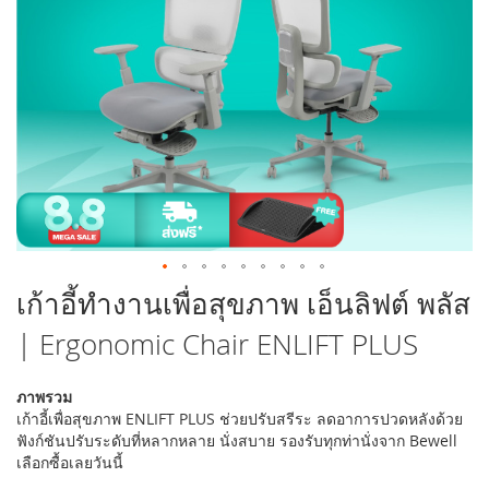
รูปภาพ
ข้าม
เก้าอี้ทำงานเพื่อสุขภาพ เอ็นลิฟต์ พลัส
ไป
| Ergonomic Chair ENLIFT PLUS
ที่
ส่วน
เริ่ม
ภาพรวม
ต้น
เก้าอี้เพื่อสุขภาพ ENLIFT PLUS ช่วยปรับสรีระ ลดอาการปวดหลังด้วย
ของ
ฟังก์ชันปรับระดับที่หลากหลาย นั่งสบาย รองรับทุกท่านั่งจาก Bewell
แกล
เลือกซื้อเลยวันนี้
เลอ