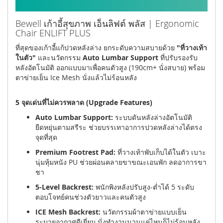
Bewell เก้าอี้สุขภาพ เอ็นลิฟต์ พลัส | Ergonomic
Chair ENLIFT PLUS
ที่สุดของเก้าอี้แก้ปวดหลังล่าง ยกระดับความสบายด้วย
"ที่วางเท้า
ในตัว"
และนวัตกรรม
Auto Lumbar Support
ที่ปรับรองรับ
หลังอัตโนมัติ ออกแบบมาเพื่อคนตัวสูง (190cm+ นั่งสบาย) พร้อม
ตาข่ายเย็น Ice Mesh นั่งแล้วไม่ร้อนหลัง
5 จุดเด่นที่ไม่ควรพลาด (Upgrade Features)
Auto Lumbar Support:
ระบบดันหลังล่างอัตโนมัติ
ยืดหยุ่นตามสรีระ ช่วยบรรเทาอาการปวดหลังล่างได้ตรง
จุดที่สุด
Premium Footrest Pad:
ที่วางเท้าพับเก็บได้ในตัว เบาะ
นุ่มหุ้มหนัง PU ช่วยผ่อนคลายขาขณะเอนพัก ลดอาการขา
ชา
5-Level Backrest:
พนักพิงหลังปรับสูง-ต่ำได้ 5 ระดับ
ตอบโจทย์คนช่วงตัวยาวและคนตัวสูง
ICE Mesh Backrest:
นวัตกรรมผ้าตาข่ายแบบเย็น
ระบายอากาศดีเยี่ยม นั่งทำงานนานแค่ไหนก็ไม่ร้อนหลัง