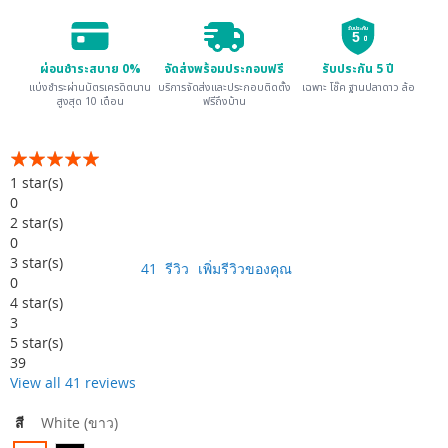
รับประกัน
5
ปี
ผ่อนชำระสบาย 0%
จัดส่งพร้อมประกอบฟรี
รับประกัน 5 ปี
แบ่งชำระผ่านบัตรเครดิตนาน
บริการจัดส่งและประกอบติดตั้ง
เฉพาะ โช๊ค ฐานปลาดาว ล้อ
สูงสุด 10 เดือน
ฟรีถึงบ้าน
อันดับ:
99
100
% of
1
star(s)
0
2
star(s)
0
3
star(s)
41
รีวิว
เพิ่มรีวิวของคุณ
0
4
star(s)
3
5
star(s)
39
View all 41 reviews
สี
White (ขาว)