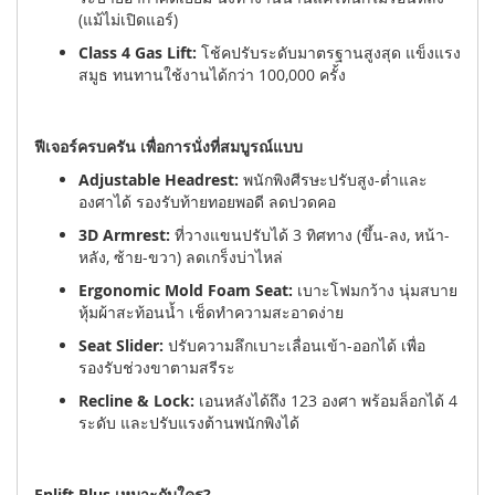
(แม้ไม่เปิดแอร์)
Class 4 Gas Lift:
โช้คปรับระดับมาตรฐานสูงสุด แข็งแรง
สมูธ ทนทานใช้งานได้กว่า 100,000 ครั้ง
ฟีเจอร์ครบครัน เพื่อการนั่งที่สมบูรณ์แบบ
Adjustable Headrest:
พนักพิงศีรษะปรับสูง-ต่ำและ
องศาได้ รองรับท้ายทอยพอดี ลดปวดคอ
3D Armrest:
ที่วางแขนปรับได้ 3 ทิศทาง (ขึ้น-ลง, หน้า-
หลัง, ซ้าย-ขวา) ลดเกร็งบ่าไหล่
Ergonomic Mold Foam Seat:
เบาะโฟมกว้าง นุ่มสบาย
หุ้มผ้าสะท้อนน้ำ เช็ดทำความสะอาดง่าย
Seat Slider:
ปรับความลึกเบาะเลื่อนเข้า-ออกได้ เพื่อ
รองรับช่วงขาตามสรีระ
Recline & Lock:
เอนหลังได้ถึง 123 องศา พร้อมล็อกได้ 4
ระดับ และปรับแรงต้านพนักพิงได้
Enlift Plus เหมาะกับใคร?