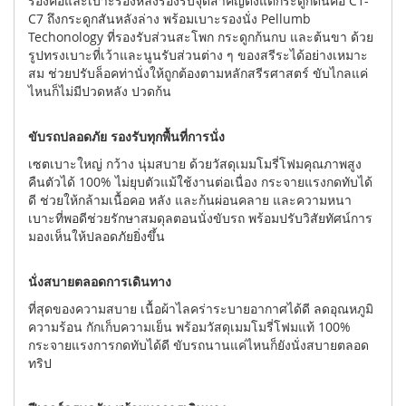
รองคอและเบาะรองหลังรองรับจุดสำคัญตั้งแต่กระดูกต้นคอ C1-
C7 ถึงกระดูกสันหลังล่าง พร้อมเบาะรองนั่ง Pellumb
Techonology ที่รองรับส่วนสะโพก กระดูกก้นกบ และต้นขา ด้วย
รูปทรงเบาะที่เว้าและนูนรับส่วนต่าง ๆ ของสรีระได้อย่างเหมาะ
สม ช่วยปรับล็อคท่านั่งให้ถูกต้องตามหลักสรีรศาสตร์ ขับไกลแค่
ไหนก็ไม่มีปวดหลัง ปวดก้น
ขับรถปลอดภัย รองรับทุกพื้นที่การนั่ง
เซตเบาะใหญ่ กว้าง นุ่มสบาย ด้วยวัสดุเมมโมรี่โฟมคุณภาพสูง
คืนตัวได้ 100% ไม่ยุบตัวแม้ใช้งานต่อเนื่อง กระจายแรงกดทับได้
ดี ช่วยให้กล้ามเนื้อคอ หลัง และก้นผ่อนคลาย และความหนา
เบาะที่พอดีช่วยรักษาสมดุลตอนนั่งขับรถ พร้อมปรับวิสัยทัศน์การ
มองเห็นให้ปลอดภัยยิ่งขึ้น
นั่งสบายตลอดการเดินทาง
ที่สุดของความสบาย เนื้อผ้าไลคร่าระบายอากาศได้ดี ลดอุณหภูมิ
ความร้อน กักเก็บความเย็น พร้อมวัสดุเมมโมรี่โฟมแท้ 100%
กระจายแรงการกดทับได้ดี ขับรถนานแค่ไหนก็ยังนั่งสบายตลอด
ทริป