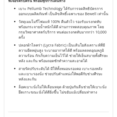
ฟีเจอร์ครบครัน พร้อมทุกการเดินทาง
เบาะ Pellumb Technology ได้รับการจดสิทธิบัตรการ
ออกแบบผลิตภัณฑ์ เป็นลิขสิทธิ์เฉพาะของ Bewell เท่านั้น
วัสดุเมมโมรี่โฟมแท้ 100% คืนตัวไว รองรับแรงกดทับ
พร้อมกระจายน้ำหนักได้ดี ผ่านการทดสอบคุณภาพ โดย
กรมวิทยาศาสตร์บริการ ทนต่อแรงกดทับมากกว่า 10,000
ครั้ง
ปลอกผ้าไลคร่า (Lycra Fabric) เป็นเส้นใยสังเคราะห์ที่มี
ความยืดหยุ่นสูง ระบายอากาศได้ดี พร้อมลดลดอุณหภูมิ
ความร้อน กักเก็บความเย็นไว้ได้ ช่วยให้เย็นสบายทั้งศีรษะ
หลัง และก้น พร้อมถอดซักทำความสะอาดได้
สายรัดปรับระดับได้ มีให้ทั้งหมอนรองคอ เบาะรองหลัง
และเบาะรองนั่ง ช่วยปรับตำแหน่งให้พอดีกับช่วงศีรษะ
หลังและก้น
ล็อคเบาะนั่งไม่ให้เลื่อนหลุด ด้วยปุ่มกันลื่นช่วยให้เบาะนั่ง
ยึดเกาะขณะนั่งได้ดียิ่งขึ้น ไม่ขยับแม้เปลี่ยนท่าทาง