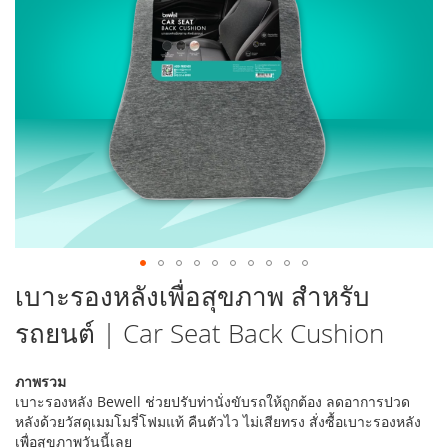
รูปภาพ
ข้าม
เบาะรองหลังเพื่อสุขภาพ สำหรับ
ไป
รถยนต์ | Car Seat Back Cushion
ที่
ส่วน
เริ่ม
ภาพรวม
ต้น
เบาะรองหลัง Bewell ช่วยปรับท่านั่งขับรถให้ถูกต้อง ลดอาการปวด
ของ
หลังด้วยวัสดุเมมโมรี่โฟมแท้ คืนตัวไว ไม่เสียทรง สั่งซื้อเบาะรองหลัง
แกล
เพื่อสุขภาพวันนี้เลย
เลอ