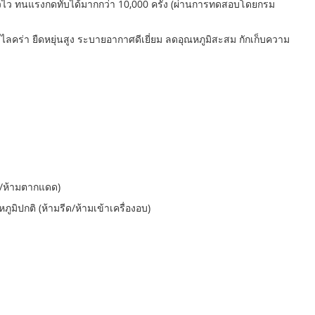
วไว ทนแรงกดทับได้มากกว่า 10,000 ครั้ง (ผ่านการทดสอบโดยกรม
ลคร่า ยืดหยุ่นสูง ระบายอากาศดีเยี่ยม ลดอุณหภูมิสะสม กักเก็บความ
ัก/ห้ามตากแดด)
ูมิปกติ (ห้ามรีด/ห้ามเข้าเครื่องอบ)