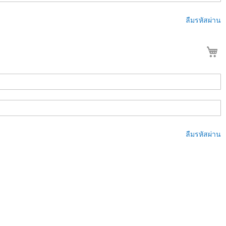
ลืมรหัสผ่าน
ต
ลืมรหัสผ่าน