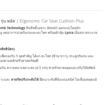
 รุ่น พลัส | Ergonomic Car Seat Cushion Plus
umb Technology
ลิขสิทธิ์เฉพาะ Bewell ออกแบบโดยนัก
คัญ ลดอาการปวดก้นกบและสะโพก พร้อมผ้าหุ้ม
Lycra
เย็นสบายระบาย
ิทธิบัตร)
ื่อรองรับ 5 จุดสำคัญ ได้แก่ สะโพก (ซ้าย-ขวา), กระดูกก้นกบ และ
ล็อกตามหลักสรีรศาสตร์พอดี
ต็มก้น ความหนาเหมาะสม (4.5 cm) ช่วยรักษาสมดุลและปรับวิสัยทัศน์
้เบาะและ
สายรัดปรับระดับได้
ยึดเบาะกับที่นั่งแน่นสนิท ไม่เลื่อนหลุดแม้