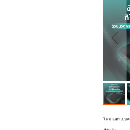
ส่วน
ท้าย
ของ
แกล
เลอ
รี
รูปภาพ
ข้าม
ไป
โฟม ออกแบบตาม
ที่
ส่วน