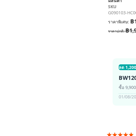
มีสินค้า
เริ่ม
SKU
ต้น
G090103-HC0
ของ
แกล
฿1
ราคาพิเศษ
เลอ
฿1,
ราคาปกติ
รี
รูปภาพ
ลด 1,200
BW12
ซื้อ 9,90
01/08/20
อันดับ: