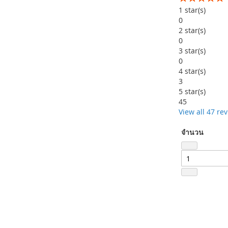
99
100
% of
1
star(s)
0
2
star(s)
0
3
star(s)
0
4
star(s)
3
5
star(s)
45
View all 47 re
จำนวน