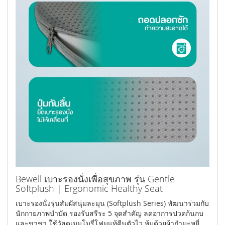
Bewell เบาะรองนั่งเพื่อสุขภาพ รุ่น Gentle
Softplush | Ergonomic Healthy Seat
เบาะรองนั่งรุ่นสัมผัสนุ่มละมุน (Softplush Series) พัฒนาร่วมกับ
นักกายภาพบำบัด รองรับสรีระ 5 จุดสำคัญ ลดอาการปวดก้นกบ
และขาชา ใช้วัสดุเมมโมรี่โฟมแท้คืนตัวไว หุ้มด้วยผ้ากำมะหยี่