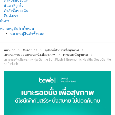
คำสั่งซื้อของฉัน
สินค้าที่ถูกใจ
คำสั่งซื้อของฉัน
ติดต่อเรา
ข้าม
ค้นหา
ไป
หมวดหมู่สินค้าทั้งหมด
ที่
หมวดหมู่สินค้าทั้งหมด
เนื้อหา
หน้าแรก
สินค้าบีเวล
อุปกรณ์ทำงานเพื่อสุขภาพ
เบาะรองหลังและเบาะรองนั่งเพื่อสุขภาพ
เบาะรองนั่งสุขภาพ
เบาะรองนั่งเพื่อสุขภาพ รุ่น Gentle Soft Plush | Ergonomic Healthy Seat Gentle
Soft Plush
ข้าม
ไป
ที่
ส่วน
ท้าย
ของ
แกล
เลอ
รี