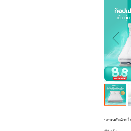
ส่วน
ท้าย
ของ
แกล
เลอ
รี
รูปภาพ
ข้าม
ไป
นอนหลับด้วยใย C
ที่
ส่วน