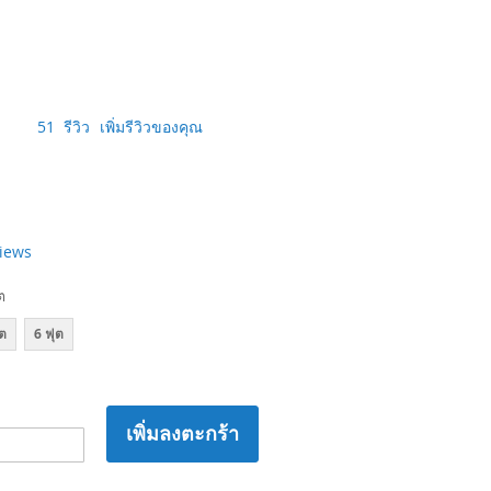
51
รีวิว
เพิ่มรีวิวของคุณ
views
ต
ุต
6 ฟุต
เพิ่มลงตะกร้า