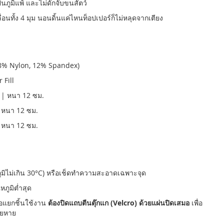
็นภูมิแพ้ และไม่ดักจับขนสัตว์
่อนทั้ง 4 มุม นอนดิ้นแค่ไหนท็อปเปอร์ก็ไม่หลุดจากเตียง
88% Nylon, 12% Spandex)
 Fill
 | หนา 12 ซม.
 หนา 12 ซม.
 หนา 12 ซม.
ภูมิไม่เกิน 30°C) หรือเช็ดทำความสะอาดเฉพาะจุด
ภูมิต่ำสุด
ือแยกชิ้นใช้งาน
ต้องปิดแถบตีนตุ๊กแก (Velcro) ด้วยแผ่นปิดเสมอ
เพื่อ
สียหาย