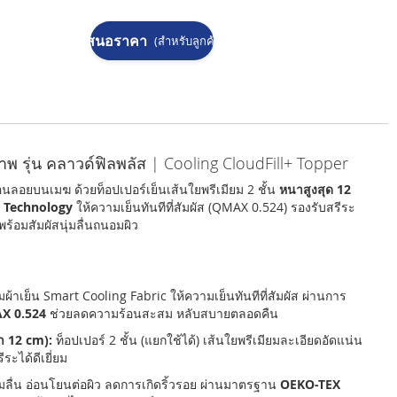
ขอใบเสนอราคา
(สำหรับลูกค้าองค์กร)
ภาพ รุ่น คลาวด์ฟิลพลัส | Cooling CloudFill+ Topper
นลอยบนเมฆ ด้วยท็อปเปอร์เย็นเส้นใยพรีเมียม 2 ชั้น
หนาสูงสุด 12
 Technology
ให้ความเย็นทันทีที่สัมผัส (QMAX 0.524) รองรับสรีระ
ร้อมสัมผัสนุ่มลื่นถนอมผิว
้าเย็น Smart Cooling Fabric ให้ความเย็นทันทีที่สัมผัส ผ่านการ
X 0.524
ช่วยลดความร้อนสะสม หลับสบายตลอดคืน
า 12 cm):
ท็อปเปอร์ 2 ชั้น (แยกใช้ได้) เส้นใยพรีเมียมละเอียดอัดแน่น
ีระได้ดีเยี่ยม
่มลื่น อ่อนโยนต่อผิว ลดการเกิดริ้วรอย ผ่านมาตรฐาน
OEKO-TEX