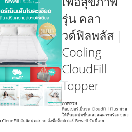
เพื่อสุขภาพ
รุ่น คลา
วด์ฟิลพลัส |
Cooling
CloudFill
Topper
ภาพรวม
ท็อปเปอร์เย็นรุ่น CloudFill Plus ช่วย
ให้ที่นอนนุ่มขึ้นและลดความร้อนขณะ
loudFill สัมผัสนุ่มสบาย สั่งซื้อท็อปเปอร์ Bewell วันนี้เลย