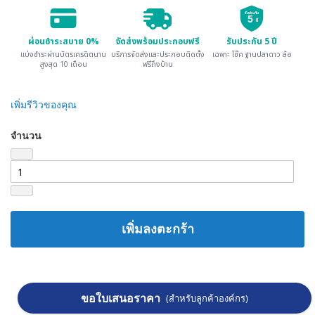
รับประกัน
5
ปี
ผ่อนชำระสบาย 0%
จัดส่งพร้อมประกอบฟรี
รับประกัน 5 ปี
แบ่งชำระผ่านบัตรเครดิตนาน
บริการจัดส่งและประกอบติดตั้ง
เฉพาะ โช๊ค ฐานปลาดาว ล้อ
สูงสุด 10 เดือน
ฟรีถึงบ้าน
เพิ่มรีวิวของคุณ
จำนวน
เพิ่มลงตะกร้า
ขอใบเสนอราคา
(สำหรับลูกค้าองค์กร)