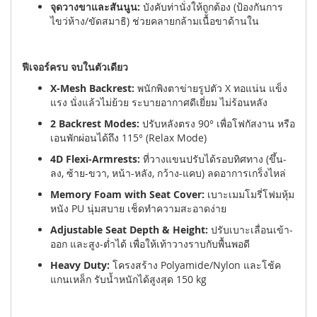
จุดวางขาและสันนูน:
บังคับท่านั่งให้ถูกต้อง (ป้องกันการ
ไขว่ห้าง/ขัดสมาธิ) ช่วยคลายกล้ามเนื้อขาด้านใน
ฟีเจอร์ครบ จบในตัวเดียว
X-Mesh Backrest:
พนักพิงตาข่ายรูปตัว X ทอแน่น แข็ง
แรง นั่งแล้วไม่ย้วย ระบายอากาศดีเยี่ยม ไม่ร้อนหลัง
2 Backrest Modes:
ปรับหลังตรง 90° เพื่อโฟกัสงาน หรือ
เอนพักผ่อนได้ถึง 115° (Relax Mode)
4D Flexi-Armrests:
ที่วางแขนปรับได้รอบทิศทาง (ขึ้น-
ลง, ซ้าย-ขวา, หน้า-หลัง, กว้าง-แคบ) ลดอาการเกร็งไหล่
Memory Foam with Seat Cover:
เบาะเมมโมรี่โฟมหุ้ม
หนัง PU นุ่มสบาย เช็ดทำความสะอาดง่าย
Adjustable Seat Depth & Height:
ปรับเบาะเลื่อนเข้า-
ออก และสูง-ต่ำได้ เพื่อให้เท้าวางราบกับพื้นพอดี
Heavy Duty:
โครงสร้าง Polyamide/Nylon และโช้ค
แกนเหล็ก รับน้ำหนักได้สูงสุด 150 kg