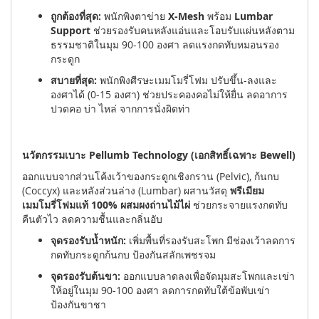
ถูกต้องที่สุด:
พนักพิงตาข่าย
X-Mesh
พร้อม
Lumbar
Support
ช่วยรองรับคนหลังแอ่นและโอบรับแผ่นหลังตาม
ธรรมชาติในมุม 90-100 องศา ลดแรงกดทับหมอนรอง
กระดูก
สบายที่สุด:
พนักพิงศีรษะเมมโมรี่โฟม ปรับขึ้น-ลงและ
องศาได้ (0-15 องศา) ช่วยประคองคอไม่ให้ยื่น ลดอาการ
ปวดคอ บ่า ไหล่ จากการนั่งผิดท่า
นวัตกรรมเบาะ Pellumb Technology (เอกสิทธิ์เฉพาะ Bewell)
ออกแบบจากส่วนโค้งเว้าของกระดูกเชิงกราน (Pelvic), ก้นกบ
(Coccyx) และหลังส่วนล่าง (Lumbar) ผสานวัสดุ
พรีเมียม
เมมโมรี่โฟมแท้ 100% ผสมผงถ่านไม้ไผ่
ช่วยกระจายแรงกดทับ
คืนตัวไว ลดความชื้นและกลิ่นอับ
จุดรองรับน้ำหนัก:
เพิ่มพื้นที่รองรับสะโพก มีช่องเว้าลดการ
กดทับกระดูกก้นกบ ป้องกันสลักเพชรจม
จุดรองรับต้นขา:
ออกแบบลาดลงเพื่อจัดมุมสะโพกและเข่า
ให้อยู่ในมุม 90-100 องศา ลดการกดทับใต้ข้อพับเข่า
ป้องกันขาชา