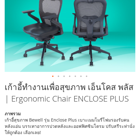
รูปภาพ
ข้าม
เก้าอี้ทำงานเพื่อสุขภาพ เอ็นโคส พลัส
ไป
| Ergonomic Chair ENCLOSE PLUS
ที่
ส่วน
เริ่ม
ภาพรวม
ต้น
เก้าอี้สุขภาพ Bewell รุ่น Enclose Plus เบาะเมมโมรี่โฟมรองรับคน
ของ
หลังแอ่น บรรเทาอาการปวดหลังและออฟฟิศซินโดรม ปรับสรีระท่านั่ง
แกล
ให้ถูกต้อง เลือกเลย!
เลอ