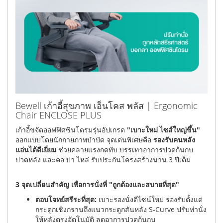
Bewell เก้าอี้สุขภาพ เอ็นโคส พลัส | Ergonomic
Chair ENCLOSE PLUS
เก้าอี้ขจัดออฟฟิศซินโดรมรุ่นอัปเกรด
"เบาะใหม่ ไซส์ใหญ่ขึ้น"
ออกแบบโดยนักกายภาพบำบัด จุดเด่นพิเศษคือ
รองรับคนหลัง
แอ่นได้ดีเยี่ยม
ช่วยคลายแรงกดทับ บรรเทาอาการปวดก้นกบ
ปวดหลัง และคอ บ่า ไหล่ รับประกันโครงสร้างนาน 3 ปีเต็ม
3 จุดเปลี่ยนสำคัญ เพื่อการนั่งที่ "ถูกต้องและสบายที่สุด"
ตอบโจทย์สรีระที่สุด:
เบาะรองนั่งดีไซน์ใหม่ รองรับตั้งแต่
กระดูกเชิงกรานถึงแนวกระดูกสันหลัง S-Curve ปรับท่านั่ง
ให้หลังตรงอัตโนมัติ ลดอาการปวดก้นกบ