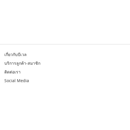
เกี่ยวกับบีเวล
บริการลูกค้า-สมาชิก
ติดต่อเรา
Social Media
© 2026 Bewell. All rights reserved
สินค้า
สาขา
รับประกัน
บัญชี
เมนู