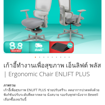
รูปภาพ
ข้าม
เก้าอี้ทำงานเพื่อสุขภาพ เอ็นลิฟต์ พลัส
ไป
| Ergonomic Chair ENLIFT PLUS
ที่
ส่วน
เริ่ม
ภาพรวม
ต้น
เก้าอี้เพื่อสุขภาพ ENLIFT PLUS ช่วยปรับสรีระ ลดอาการปวดหลังด้วย
ของ
ฟังก์ชันปรับระดับที่หลากหลาย นั่งสบาย รองรับทุกท่านั่งจาก Bewell
แกล
เลือกซื้อเลยวันนี้
เลอ