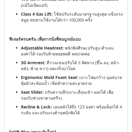
(แม้ไม่เปิดแอร์)
Class 4 Gas Lift:
โช้คปรับระดับมาตรฐานสูงสุด แข็งแรง
สมูธ ทนทานใช้งานได้กว่า 100,000 ครั้ง
ฟีเจอร์ครบครัน เพื่อการนั่งที่สมบูรณ์แบบ
Adjustable Headrest:
พนักพิงศีรษะปรับสูง-ต่ำและ
องศาได้ รองรับท้ายทอยพอดี ลดปวดคอ
3D Armrest:
ที่วางแขนปรับได้ 3 ทิศทาง (ขึ้น-ลง, หน้า-
หลัง, ซ้าย-ขวา) ลดเกร็งบ่าไหล่
Ergonomic Mold Foam Seat:
เบาะโฟมกว้าง นุ่มสบาย
หุ้มผ้าสะท้อนน้ำ เช็ดทำความสะอาดง่าย
Seat Slider:
ปรับความลึกเบาะเลื่อนเข้า-ออกได้ เพื่อ
รองรับช่วงขาตามสรีระ
Recline & Lock:
เอนหลังได้ถึง 123 องศา พร้อมล็อกได้ 4
ระดับ และปรับแรงต้านพนักพิงได้
Enlift Plus เหมาะกับใคร?