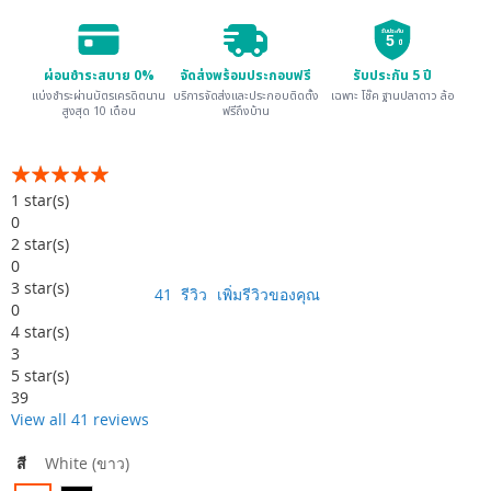
รับประกัน
5
ปี
ผ่อนชำระสบาย 0%
จัดส่งพร้อมประกอบฟรี
รับประกัน 5 ปี
แบ่งชำระผ่านบัตรเครดิตนาน
บริการจัดส่งและประกอบติดตั้ง
เฉพาะ โช๊ค ฐานปลาดาว ล้อ
สูงสุด 10 เดือน
ฟรีถึงบ้าน
อันดับ:
99
100
% of
1
star(s)
0
2
star(s)
0
3
star(s)
41
รีวิว
เพิ่มรีวิวของคุณ
0
4
star(s)
3
5
star(s)
39
View all 41 reviews
สี
White (ขาว)