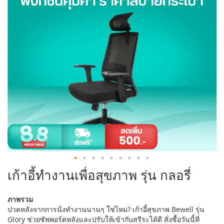
แกล
เลอ
รี
รูปภาพ
ข้าม
เก้าอี้ทำงานเพื่อสุขภาพ รุ่น กลอรี่
ไป
ที่
ภาพรวม
ส่วน
ปวดหลังจากการนั่งทำงานนานๆ ใช่ไหม? เก้าอี้สุขภาพ Bewell รุ่น
เริ่ม
Glory ช่วยซัพพอร์ตหลังและปรับให้เข้ากับสรีระได้ดี สั่งซื้อวันนี้ที่
ต้น