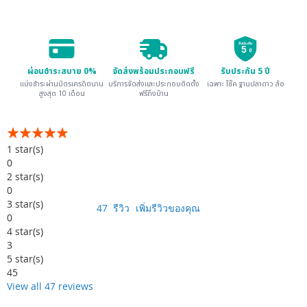
รับประกัน
5
ปี
ผ่อนชำระสบาย 0%
จัดส่งพร้อมประกอบฟรี
รับประกัน 5 ปี
แบ่งชำระผ่านบัตรเครดิตนาน
บริการจัดส่งและประกอบติดตั้ง
เฉพาะ โช๊ค ฐานปลาดาว ล้อ
สูงสุด 10 เดือน
ฟรีถึงบ้าน
อันดับ:
99
100
% of
1
star(s)
0
2
star(s)
0
3
star(s)
47
รีวิว
เพิ่มรีวิวของคุณ
0
4
star(s)
3
5
star(s)
45
View all 47 reviews