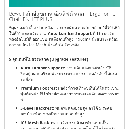
Bewell เก้าอี้สุขภาพ เอ็นลิฟต์ พลัส | Ergonomic
Chair ENLIFT PLUS
ที่สุดของเก้าอี้แก้ปวดหลังล่าง ยกระดับความสบายด้วย
"ที่วางเท้า
ในตัว"
และนวัตกรรม
Auto Lumbar Support
ที่ปรับรองรับ
หลังอัตโนมัติ ออกแบบมาเพื่อคนตัวสูง (190cm+ นั่งสบาย) พร้อม
ตาข่ายเย็น Ice Mesh นั่งแล้วไม่ร้อนหลัง
5 จุดเด่นที่ไม่ควรพลาด (Upgrade Features)
Auto Lumbar Support:
ระบบดันหลังล่างอัตโนมัติ
ยืดหยุ่นตามสรีระ ช่วยบรรเทาอาการปวดหลังล่างได้ตรง
จุดที่สุด
Premium Footrest Pad:
ที่วางเท้าพับเก็บได้ในตัว เบาะ
นุ่มหุ้มหนัง PU ช่วยผ่อนคลายขาขณะเอนพัก ลดอาการขา
ชา
5-Level Backrest:
พนักพิงหลังปรับสูง-ต่ำได้ 5 ระดับ
ตอบโจทย์คนช่วงตัวยาวและคนตัวสูง
ICE Mesh Backrest:
นวัตกรรมผ้าตาข่ายแบบเย็น
ระบายอากาศดีเยี่ยม นั่งทำงานนานแค่ไหนก็ไม่ร้อนหลัง