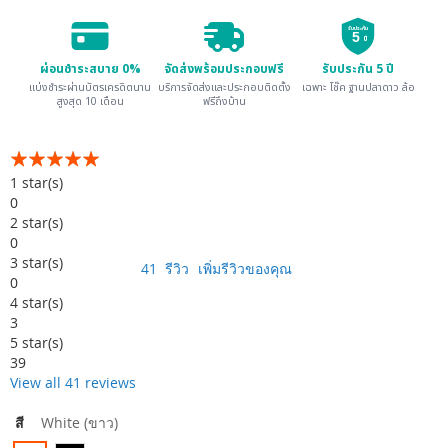
รับประกัน
5
ปี
ผ่อนชำระสบาย 0%
จัดส่งพร้อมประกอบฟรี
รับประกัน 5 ปี
แบ่งชำระผ่านบัตรเครดิตนาน
บริการจัดส่งและประกอบติดตั้ง
เฉพาะ โช๊ค ฐานปลาดาว ล้อ
สูงสุด 10 เดือน
ฟรีถึงบ้าน
อันดับ:
99
100
% of
1
star(s)
0
2
star(s)
0
3
star(s)
41
รีวิว
เพิ่มรีวิวของคุณ
0
4
star(s)
3
5
star(s)
39
View all 41 reviews
สี
White (ขาว)