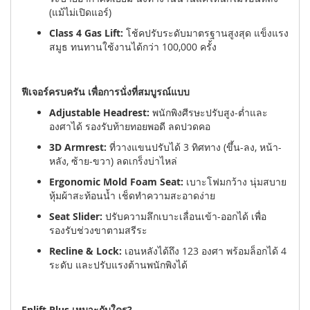
(แม้ไม่เปิดแอร์)
Class 4 Gas Lift:
โช้คปรับระดับมาตรฐานสูงสุด แข็งแรง
สมูธ ทนทานใช้งานได้กว่า 100,000 ครั้ง
ฟีเจอร์ครบครัน เพื่อการนั่งที่สมบูรณ์แบบ
Adjustable Headrest:
พนักพิงศีรษะปรับสูง-ต่ำและ
องศาได้ รองรับท้ายทอยพอดี ลดปวดคอ
3D Armrest:
ที่วางแขนปรับได้ 3 ทิศทาง (ขึ้น-ลง, หน้า-
หลัง, ซ้าย-ขวา) ลดเกร็งบ่าไหล่
Ergonomic Mold Foam Seat:
เบาะโฟมกว้าง นุ่มสบาย
หุ้มผ้าสะท้อนน้ำ เช็ดทำความสะอาดง่าย
Seat Slider:
ปรับความลึกเบาะเลื่อนเข้า-ออกได้ เพื่อ
รองรับช่วงขาตามสรีระ
Recline & Lock:
เอนหลังได้ถึง 123 องศา พร้อมล็อกได้ 4
ระดับ และปรับแรงต้านพนักพิงได้
Enlift Plus เหมาะกับใคร?