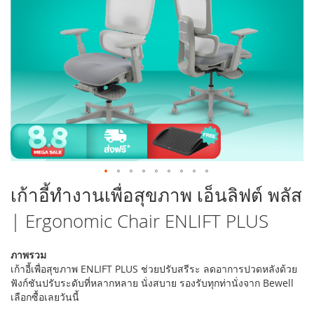
รูปภาพ
ข้าม
เก้าอี้ทำงานเพื่อสุขภาพ เอ็นลิฟต์ พลัส
ไป
| Ergonomic Chair ENLIFT PLUS
ที่
ส่วน
เริ่ม
ภาพรวม
ต้น
เก้าอี้เพื่อสุขภาพ ENLIFT PLUS ช่วยปรับสรีระ ลดอาการปวดหลังด้วย
ของ
ฟังก์ชันปรับระดับที่หลากหลาย นั่งสบาย รองรับทุกท่านั่งจาก Bewell
แกล
เลือกซื้อเลยวันนี้
เลอ