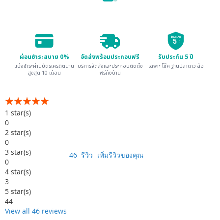
รับประกัน
5
ปี
ผ่อนชำระสบาย 0%
จัดส่งพร้อมประกอบฟรี
รับประกัน 5 ปี
แบ่งชำระผ่านบัตรเครดิตนาน
บริการจัดส่งและประกอบติดตั้ง
เฉพาะ โช๊ค ฐานปลาดาว ล้อ
สูงสุด 10 เดือน
ฟรีถึงบ้าน
อันดับ:
99
100
% of
1
star(s)
0
2
star(s)
0
3
star(s)
46
รีวิว
เพิ่มรีวิวของคุณ
0
4
star(s)
3
5
star(s)
44
View all 46 reviews