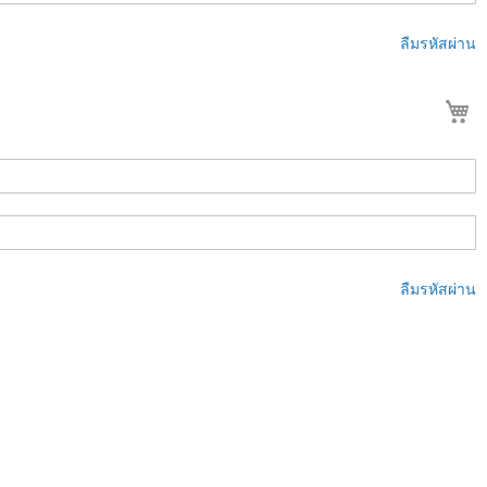
ลืมรหัสผ่าน
ต
ลืมรหัสผ่าน