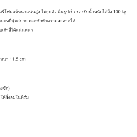
ี่โฟมแท้หนาแน่นสูง ไม่ยุบตัว คืนรูปเร็ว รองรับน้ำหนักได้ถึง 100 kg
มะหยี่นุ่มสบาย ถอดซักทำความสะอาดได้
บเก้าอี้ได้แน่นหนา
x หนา 11.5 cm
ุงซัก)
้ผึ่งลมในที่ร่ม