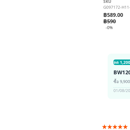
SKU
เริ่ม
G097172-H11-
ต้น
ของ
฿589.00
แกล
฿590
เลอ
-0%
รี
รูปภาพ
ลด 1,200
BW12
ซื้อ 9,90
01/08/20
อันดับ: