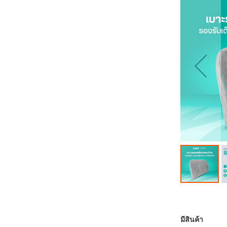
ส่วน
ท้าย
ของ
แกล
เลอ
รี
รูปภาพ
ข้าม
ไป
ที่
มีสินค้า
ส่วน