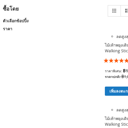
ดู
ซื้อโดย
ตารา
ใน
มุม
ตัวเลือกช้อปปิ้ง
มอง
ราคา
ลดสูง
ไม้เท้าพยุงเด
Walking Sti
อันดับ:
99%
฿1
ราคาพิเศษ
฿1,
ราคาปกติ
เพิ่มลงตะก
ลดสูง
ไม้เท้าพยุงเด
Walking Sti