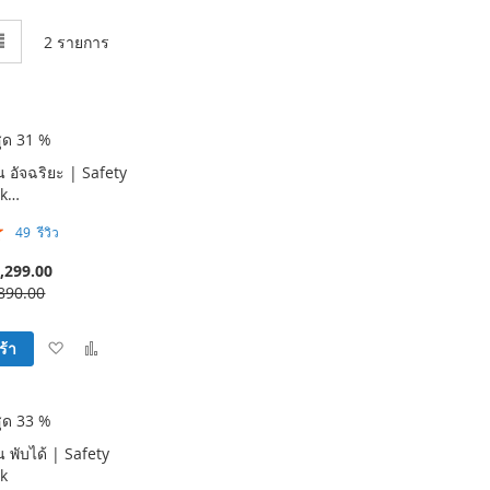
ง
รายการ
2
รายการ
สุด 31 %
ิน อัจฉริยะ | Safety
ck…
49
รีวิว
,299.00
890.00
เพิ่ม
เพิ่ม
ร้า
ใน
เพื่อ
รายการ
เปรียบ
ที่
เทียบ
สุด 33 %
ฉัน
ิน พับได้ | Safety
ชอบ
ck