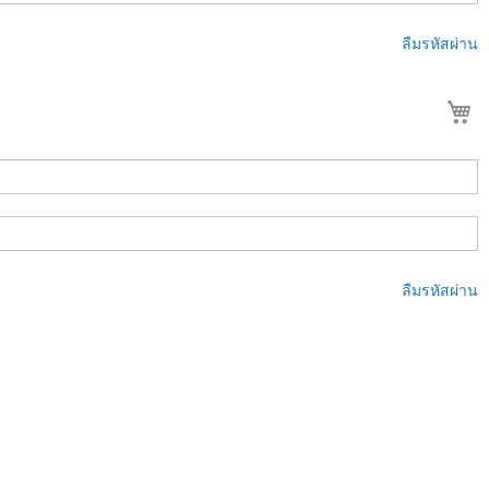
ลืมรหัสผ่าน
ต
ลืมรหัสผ่าน