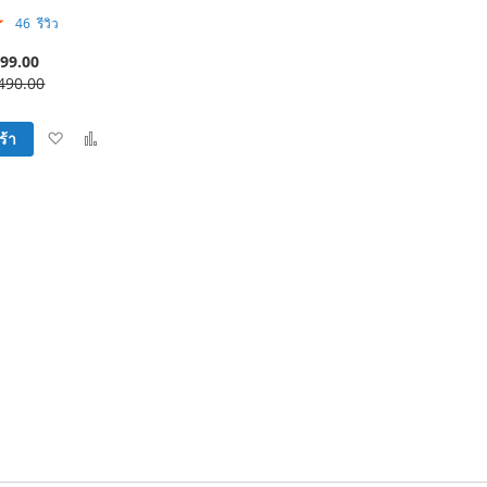
46
รีวิว
99.00
490.00
เพิ่ม
เพิ่ม
ร้า
ใน
เพื่อ
รายการ
เปรียบ
ที่
เทียบ
ฉัน
ชอบ