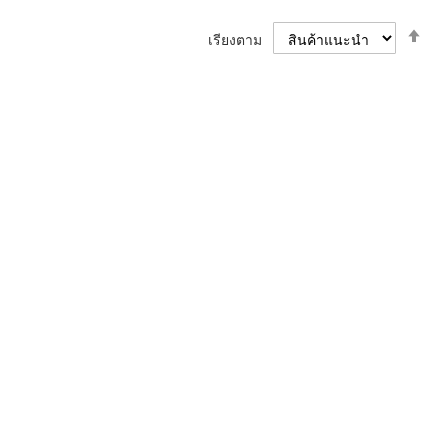
ตั้ง
เรียงตาม
ค่า
ตา
ลำด
มา
ไป
น้อ