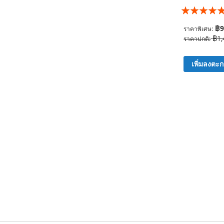
อันดับ:
99%
฿9
ราคาพิเศษ
฿1,
ราคาปกติ
เพิ่มลงตะก