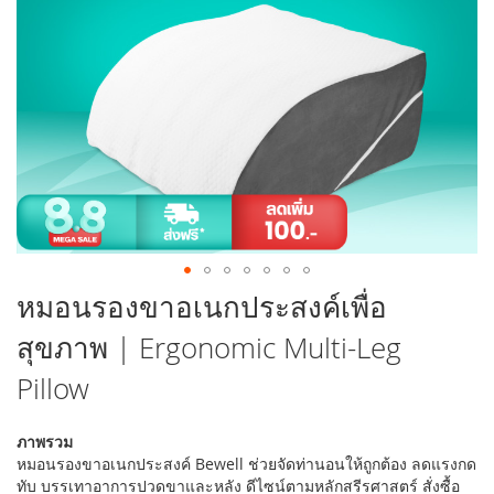
รูปภาพ
ข้าม
หมอนรองขาอเนกประสงค์เพื่อ
ไป
สุขภาพ | Ergonomic Multi-Leg
ที่
ส่วน
Pillow
เริ่ม
ต้น
ของ
ภาพรวม
แกล
หมอนรองขาอเนกประสงค์ Bewell ช่วยจัดท่านอนให้ถูกต้อง ลดแรงกด
เลอ
ทับ บรรเทาอาการปวดขาและหลัง ดีไซน์ตามหลักสรีรศาสตร์ สั่งซื้อ