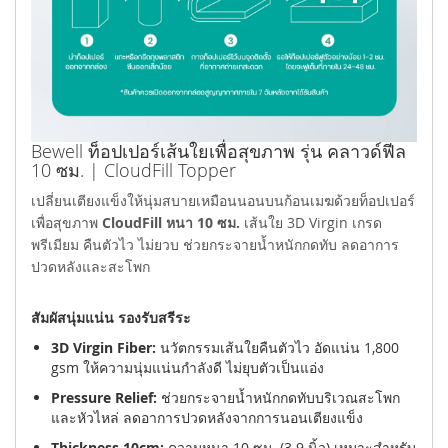
Bewell ท็อปเปอร์เส้นใยเพื่อสุขภาพ รุ่น คลาวด์ฟีล
10 ซม. | CloudFill Topper
เปลี่ยนเตียงแข็งให้นุ่มสบายเหมือนนอนบนก้อนเมฆด้วยท็อปเปอร์
เพื่อสุขภาพ
CloudFill หนา 10 ซม.
เส้นใย 3D Virgin เกรด
พรีเมียม คืนตัวไว ไม่ยวบ ช่วยกระจายน้ำหนักกดทับ ลดอาการ
ปวดหลังและสะโพก
สัมผัสนุ่มแน่น รองรับสรีระ
3D Virgin Fiber:
นวัตกรรมเส้นใยคืนตัวไว อัดแน่น 1,800
gsm ให้ความนุ่มแน่นกำลังดี ไม่ยุบตัวเป็นแอ่ง
Pressure Relief:
ช่วยกระจายน้ำหนักกดทับบริเวณสะโพก
และหัวไหล่ ลดอาการปวดหลังจากการนอนเตียงแข็ง
Thickness 10cm:
ความหนา 10 ซม. (3.9 นิ้ว) เหมาะสำหรับ