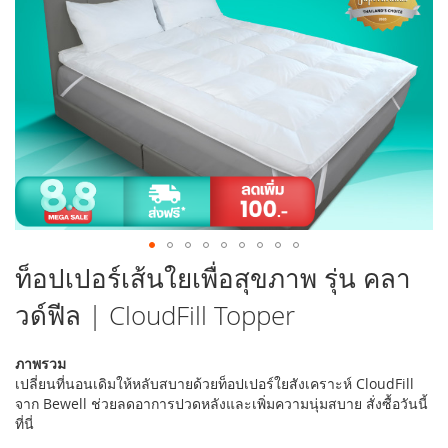
รูปภาพ
ข้าม
ท็อปเปอร์เส้นใยเพื่อสุขภาพ รุ่น คลา
ไป
วด์ฟีล | CloudFill Topper
ที่
ส่วน
เริ่ม
ภาพรวม
ต้น
เปลี่ยนที่นอนเดิมให้หลับสบายด้วยท็อปเปอร์ใยสังเคราะห์ CloudFill
ของ
จาก Bewell ช่วยลดอาการปวดหลังและเพิ่มความนุ่มสบาย สั่งซื้อวันนี้
แกล
ที่นี่
เลอ