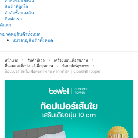
คำสั่งซื้อของฉัน
สินค้าที่ถูกใจ
คำสั่งซื้อของฉัน
ติดต่อเรา
ข้าม
ค้นหา
ไป
หมวดหมู่สินค้าทั้งหมด
ที่
หมวดหมู่สินค้าทั้งหมด
เนื้อหา
หน้าแรก
สินค้าบีเวล
เครื่องนอนเพื่อสุขภาพ
ที่นอนและท็อปเปอร์เพื่อสุขภาพ
ท็อปเปอร์สุขภาพ
ท็อปเปอร์เส้นใยเพื่อสุขภาพ รุ่น คลาวด์ฟีล | CloudFill Topper
ข้าม
ไป
ที่
ส่วน
ท้าย
ของ
แกล
เลอ
รี