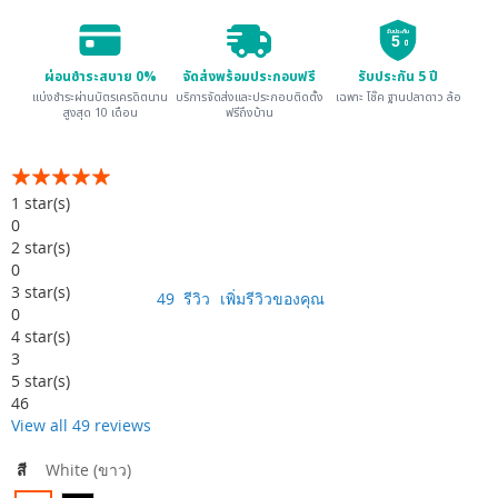
รับประกัน
5
ปี
ผ่อนชำระสบาย 0%
จัดส่งพร้อมประกอบฟรี
รับประกัน 5 ปี
แบ่งชำระผ่านบัตรเครดิตนาน
บริการจัดส่งและประกอบติดตั้ง
เฉพาะ โช๊ค ฐานปลาดาว ล้อ
สูงสุด 10 เดือน
ฟรีถึงบ้าน
อันดับ:
99
100
% of
1
star(s)
0
2
star(s)
0
3
star(s)
49
รีวิว
เพิ่มรีวิวของคุณ
0
4
star(s)
3
5
star(s)
46
View all 49 reviews
สี
White (ขาว)