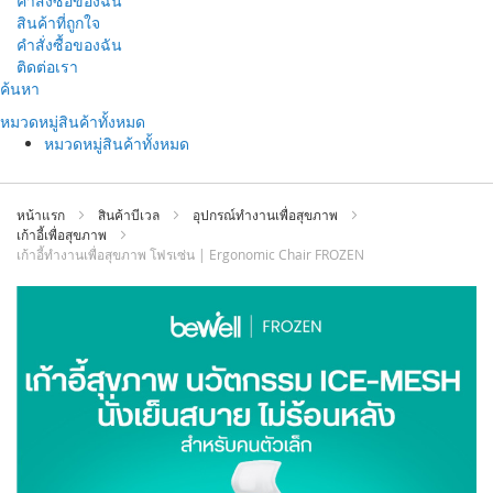
คำสั่งซื้อของฉัน
สินค้าที่ถูกใจ
คำสั่งซื้อของฉัน
ติดต่อเรา
ข้าม
ค้นหา
ไป
หมวดหมู่สินค้าทั้งหมด
ที่
หมวดหมู่สินค้าทั้งหมด
เนื้อหา
หน้าแรก
สินค้าบีเวล
อุปกรณ์ทำงานเพื่อสุขภาพ
เก้าอี้เพื่อสุขภาพ
เก้าอี้ทำงานเพื่อสุขภาพ โฟรเซ่น | Ergonomic Chair FROZEN
ข้าม
ไป
ที่
ส่วน
ท้าย
ของ
แกล
เลอ
รี