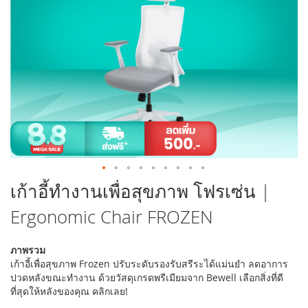
รูปภาพ
ข้าม
เก้าอี้ทำงานเพื่อสุขภาพ โฟรเซ่น |
ไป
Ergonomic Chair FROZEN
ที่
ส่วน
เริ่ม
ภาพรวม
ต้น
เก้าอี้เพื่อสุขภาพ Frozen ปรับระดับรองรับสรีระได้แม่นยำ ลดอาการ
ของ
ปวดหลังขณะทำงาน ด้วยวัสดุเกรดพรีเมียมจาก Bewell เลือกสิ่งที่ดี
แกล
ที่สุดให้หลังของคุณ คลิกเลย!
เลอ