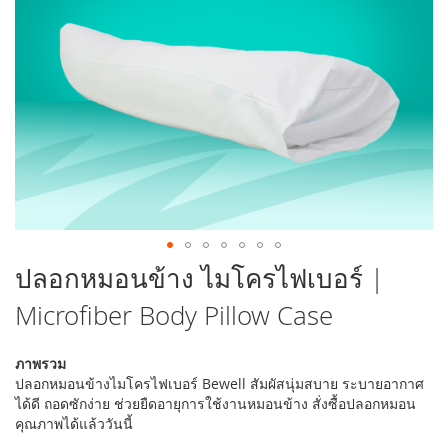
รูปภาพ
ข้าม
ปลอกหมอนข้าง ไมโครไฟเบอร์ |
ไป
Microfiber Body Pillow Case
ที่
ส่วน
เริ่ม
ภาพรวม
ต้น
ปลอกหมอนข้างไมโครไฟเบอร์ Bewell สัมผัสนุ่มสบาย ระบายอากาศ
ของ
ได้ดี ถอดซักง่าย ช่วยยืดอายุการใช้งานหมอนข้าง สั่งซื้อปลอกหมอน
แกล
คุณภาพได้แล้ววันนี้
เลอ