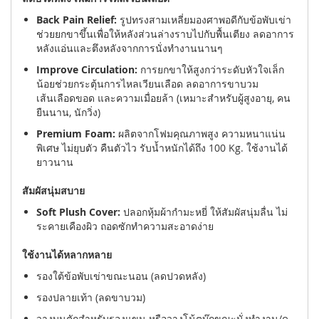
Back Pain Relief:
รูปทรงสามเหลี่ยมองศาพอดีกับข้อพับเข่า
ช่วยยกขาขึ้นเพื่อให้หลังส่วนล่างราบไปกับพื้นเตียง ลดอาการ
หลังแอ่นและตึงหลังจากการนั่งทำงานนานๆ
Improve Circulation:
การยกขาให้สูงกว่าระดับหัวใจเล็ก
น้อยช่วยกระตุ้นการไหลเวียนเลือด ลดอาการขาบวม
เส้นเลือดขอด และความเมื่อยล้า (เหมาะสำหรับผู้สูงอายุ, คน
ยืนนาน, นักวิ่ง)
Premium Foam:
ผลิตจากโฟมคุณภาพสูง ความหนาแน่น
พิเศษ ไม่ยุบตัว คืนตัวไว รับน้ำหนักได้ถึง 100 Kg. ใช้งานได้
ยาวนาน
สัมผัสนุ่มสบาย
Soft Plush Cover:
ปลอกหุ้มผ้ากำมะหยี่ ให้สัมผัสนุ่มลื่น ไม่
ระคายเคืองผิว ถอดซักทำความสะอาดง่าย
ใช้งานได้หลากหลาย
รองใต้ข้อพับเข่าขณะนอน (ลดปวดหลัง)
รองปลายเท้า (ลดขาบวม)
วางบนตักสำหรับรองแขน หรือวางโน้ตบุ๊กขณะนั่งทำงาน/ดู