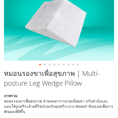
รูปภาพ
ข้าม
หมอนรองขาเพื่อสุขภาพ | Multi-
ไป
posture Leg Wedge Pillow
ที่
ส่วน
เริ่ม
ภาพรวม
ต้น
หมอนรองขาเพื่อสุขภาพ ช่วยลดอาการปวดเมื่อยขา ปรับท่านั่งและ
ของ
นอนให้ถูกสรีระด้วยดีไซน์รองรับทุกสรีระจาก Bewell ช้อปเลยเพื่อการ
แกล
พักผ่อนที่ดีขึ้น
เลอ