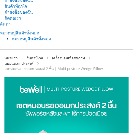
คำสั่งซื้อของฉัน
สินค้าที่ถูกใจ
คำสั่งซื้อของฉัน
ติดต่อเรา
ข้าม
ค้นหา
ไป
หมวดหมู่สินค้าทั้งหมด
ที่
หมวดหมู่สินค้าทั้งหมด
เนื้อหา
หน้าแรก
สินค้าบีเวล
เครื่องนอนเพื่อสุขภาพ
หมอนอเนกประสงค์
เซตหมอนรองอเนกประสงค์ 2 ชิ้น | Multi-posture Wedge Pillow set
ข้าม
ไป
ที่
ส่วน
ท้าย
ของ
แกล
เลอ
รี