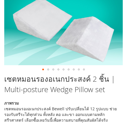
รูปภาพ
ข้าม
เซตหมอนรองอเนกประสงค์ 2 ชิ้น |
ไป
Multi-posture Wedge Pillow set
ที่
ส่วน
เริ่ม
ภาพรวม
ต้น
เซตหมอนรองอเนกประสงค์ Bewell ปรับเปลี่ยนได้ 12 รูปแบบ ช่วย
ของ
รองรับสรีระได้ทุกส่วน ทั้งหลัง คอ และขา ออกแบบตามหลัก
แกล
สรีรศาสตร์ เลือกซื้อเลยวันนี้เพื่อความสบายที่คุณสัมผัสได้จริง
เลอ