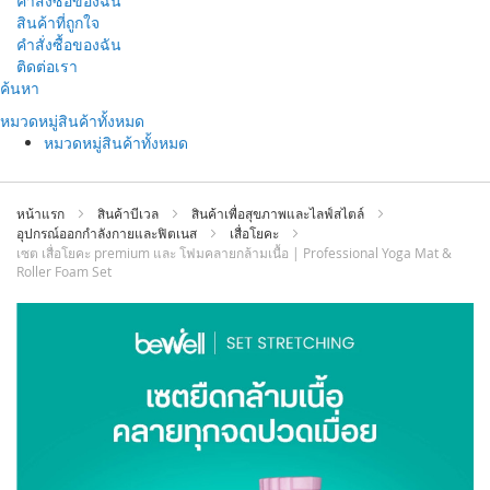
คำสั่งซื้อของฉัน
สินค้าที่ถูกใจ
คำสั่งซื้อของฉัน
ติดต่อเรา
ข้าม
ค้นหา
ไป
หมวดหมู่สินค้าทั้งหมด
ที่
หมวดหมู่สินค้าทั้งหมด
เนื้อหา
หน้าแรก
สินค้าบีเวล
สินค้าเพื่อสุขภาพและไลฟ์สไตล์
อุปกรณ์ออกกำลังกายและฟิตเนส
เสื่อโยคะ
เซต เสื่อโยคะ premium และ โฟมคลายกล้ามเนื้อ | Professional Yoga Mat &
Roller Foam Set
ข้าม
ไป
ที่
ส่วน
ท้าย
ของ
แกล
เลอ
รี