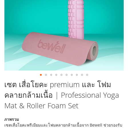
รูปภาพ
ข้าม
เซต เสื่อโยคะ premium และ โฟม
ไป
คลายกล้ามเนื้อ | Professional Yoga
ที่
ส่วน
Mat & Roller Foam Set
เริ่ม
ต้น
ของ
ภาพรวม
แกล
เซตเสื่อโยคะพรีเมียมและโฟมคลายกล้ามเนื้อจาก Bewell ช่วยรองรับ
เลอ