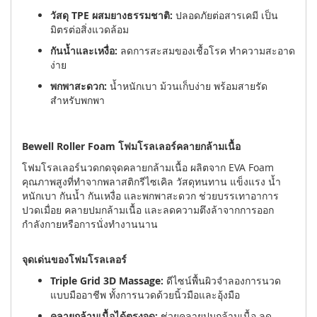
วัสดุ TPE ผสมยางธรรมชาติ:
ปลอดภัยต่อสารเคมี เป็น
มิตรต่อสิ่งแวดล้อม
กันน้ำและเหงื่อ:
ลดการสะสมของเชื้อโรค ทำความสะอาด
ง่าย
พกพาสะดวก:
น้ำหนักเบา ม้วนเก็บง่าย พร้อมสายรัด
สำหรับพกพา
Bewell Roller Foam โฟมโรลเลอร์คลายกล้ามเนื้อ
โฟมโรลเลอร์นวดกดจุดคลายกล้ามเนื้อ ผลิตจาก EVA Foam
คุณภาพสูงที่ทำจากพลาสติกรีไซเคิล วัสดุทนทาน แข็งแรง น้ำ
หนักเบา กันน้ำ กันเหงื่อ และพกพาสะดวก ช่วยบรรเทาอาการ
ปวดเมื่อย คลายปมกล้ามเนื้อ และลดความตึงล้าจากการออก
กำลังกายหรือการนั่งทำงานนาน
จุดเด่นของโฟมโรลเลอร์
Triple Grid 3D Massage:
ดีไซน์พื้นผิวจำลองการนวด
แบบมืออาชีพ ทั้งการนวดด้วยนิ้วมือและอุ้งมือ
คลายกล้ามเนื้อได้ตรงจุด:
ช่วยคลายปมกล้ามเนื้อ ลด