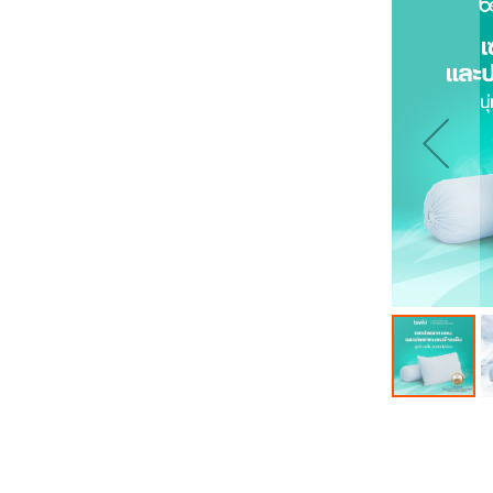
ส่วน
ท้าย
ของ
แกล
เลอ
รี
รูปภาพ
ข้าม
ไป
ที่
ส่วน