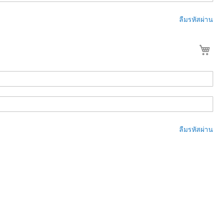
ลืมรหัสผ่าน
ต
ลืมรหัสผ่าน