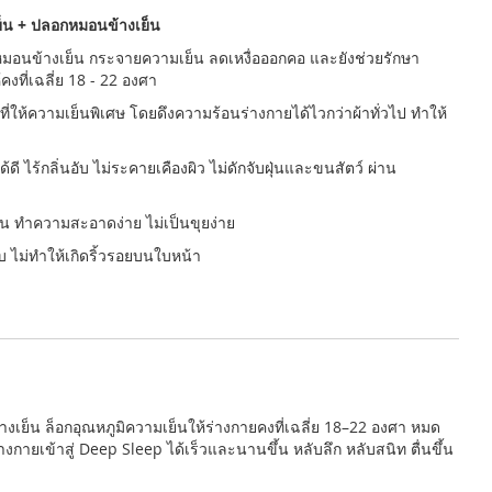
็น + ปลอกหมอนข้างเย็น
นข้างเย็น กระจายความเย็น ลดเหงื่อออกคอ และยังช่วยรักษา
งที่เฉลี่ย 18 - 22 องศา
ให้ความเย็นพิเศษ โดยดึงความร้อนร่างกายได้ไวกว่าผ้าทั่วไป ทำให้
ี ไร้กลิ่นอับ ไม่ระคายเคืองผิว ไม่ดักจับฝุ่นและขนสัตว์ ผ่าน
น ทำความสะอาดง่าย ไม่เป็นขุยง่าย
บ ไม่ทำให้เกิดริ้วรอยบนใบหน้า
็น ล็อกอุณหภูมิความเย็นให้ร่างกายคงที่เฉลี่ย 18–22 องศา หมด
กายเข้าสู่ Deep Sleep ได้เร็วและนานขึ้น หลับลึก หลับสนิท ตื่นขึ้น