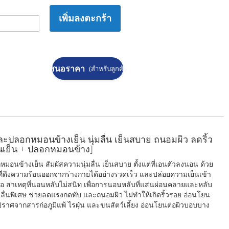
เพิ่มลงตะกร้า
ขอใบเสนอราคา
(สำหรับลูกค้าองค์กร)
ปลอกหมอนข้างเย็น นุ่มลื่น เย็นสบาย ถนอมผิว ลดริ้ว
อนเย็น + ปลอกหมอนข้าง]
ข้างเย็น สัมผัสความนุ่มลื่น เย็นสบาย ตั้งแต่ที่เอนตัวลงนอน ด้วย
่ดึงความร้อนออกจากร่างกายได้อย่างรวดเร็ว และปล่อยความเย็นเข้า
วณคอ สาเหตุที่นอนหลับไม่สนิท เพื่อการนอนหลับที่แสนผ่อนคลายและหลับ
นุ่มลื่นพิเศษ ช่วยลดแรงกดทับ และถนอมผิว ไม่ทำให้เกิดริ้วรอย อ่อนโยน
าศจากสารก่อภูมิแพ้ ไรฝุ่น และขนสัตว์เลี้ยง อ่อนโยนต่อผิวบอบบาง