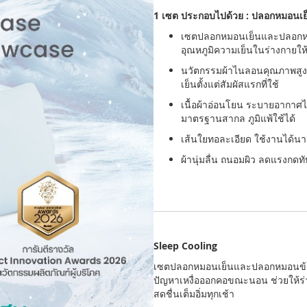
1 เซต ประกอบไปด้วย : ปลอกหมอนเย
เซตปลอกหมอนเย็นและปลอกหมอ
อุณหภูมิความเย็นในร่างกายให้ค
นวัตกรรมผ้าไนลอนคุณภาพสูงที่
เย็นตั้งแต่สัมผัสแรกที่ใช้
เนื้อผ้าอ่อนโยน ระบายอากาศได้ด
มาตรฐานสากล ภูมิแพ้ใช้ได้
เส้นใยทอละเอียด ใช้งานได้นา
ผ้านุ่มลื่น ถนอมผิว ลดแรงกดทั
Sleep Cooling
เซตปลอกหมอนเย็นและปลอกหมอนข้างเย
ปัญหาเหงื่อออกคอขณะนอน ช่วยให้ร่าง
สดชื่นเต็มอิ่มทุกเช้า