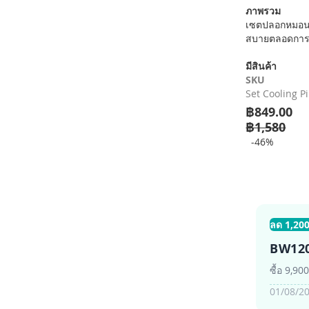
เริ่ม
ภาพรวม
ต้น
เซตปลอกหมอนเย
ของ
สบายตลอดการนอ
แกล
เลอ
มีสินค้า
รี
SKU
รูปภาพ
Set Cooling P
฿849.00
฿1,580
-46%
ลด 1,200
BW12
ซื้อ 9,90
01/08/20