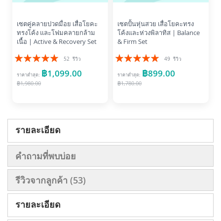
เซตคู่คลายปวดมื่อย เสื่อโยคะ
เซตปั้นหุ่นสวย เสื่อโยคะทรง
ทรงโค้ง และโฟมคลายกล้าม
โค้งและห่วงพิลาทิส | Balance
เนื้อ | Active & Recovery Set
& Firm Set
อันดับ:
อันดับ:
52
รีวิว
49
รีวิว
99%
99%
฿1,099.00
฿899.00
ราคาต่ำสุด
ราคาต่ำสุด
฿1,980.00
฿1,780.00
รายละเอียด
คำถามที่พบบ่อย
รีวิวจากลูกค้า
53
รายละเอียด