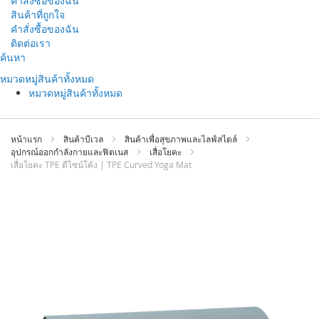
คำสั่งซื้อของฉัน
สินค้าที่ถูกใจ
คำสั่งซื้อของฉัน
ติดต่อเรา
ข้าม
ค้นหา
ไป
หมวดหมู่สินค้าทั้งหมด
ที่
หมวดหมู่สินค้าทั้งหมด
เนื้อหา
หน้าแรก
สินค้าบีเวล
สินค้าเพื่อสุขภาพและไลฟ์สไตล์
อุปกรณ์ออกกำลังกายและฟิตเนส
เสื่อโยคะ
เสื่อโยคะ TPE ดีไซน์โค้ง | TPE Curved Yoga Mat
ข้าม
ไป
ที่
ส่วน
ท้าย
ของ
แกล
เลอ
รี