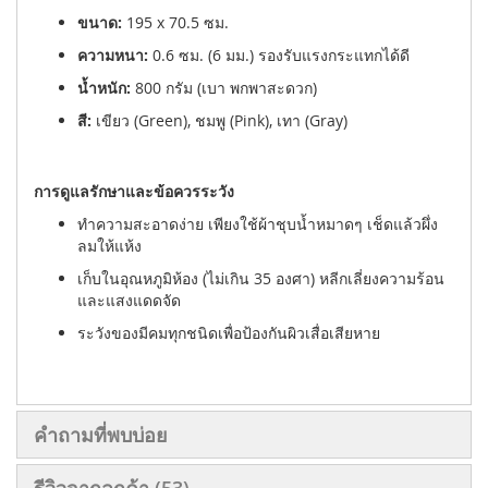
ขนาด:
195 x 70.5 ซม.
ความหนา:
0.6 ซม. (6 มม.) รองรับแรงกระแทกได้ดี
น้ำหนัก:
800 กรัม (เบา พกพาสะดวก)
สี:
เขียว (Green), ชมพู (Pink), เทา (Gray)
การดูแลรักษาและข้อควรระวัง
ทำความสะอาดง่าย เพียงใช้ผ้าชุบน้ำหมาดๆ เช็ดแล้วผึ่ง
ลมให้แห้ง
เก็บในอุณหภูมิห้อง (ไม่เกิน 35 องศา) หลีกเลี่ยงความร้อน
และแสงแดดจัด
ระวังของมีคมทุกชนิดเพื่อป้องกันผิวเสื่อเสียหาย
คำถามที่พบบ่อย
รีวิวจากลูกค้า
53