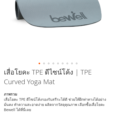
รูปภาพ
ข้าม
เสื่อโยคะ TPE ดีไซน์โค้ง | TPE
ไป
Curved Yoga Mat
ที่
ส่วน
เริ่ม
ภาพรวม
ต้น
เสื่อโยคะ TPE ดีไซน์โค้งรองรับสรีระได้ดี ช่วยให้ฝึกท่าทางได้อย่าง
ของ
มั่นคง ทำความสะอาดง่าย ผลิตจากวัสดุคุณภาพ เลือกซื้อเสื่อโยคะ
แกล
Bewell ได้ที่นี่เลย
เลอ